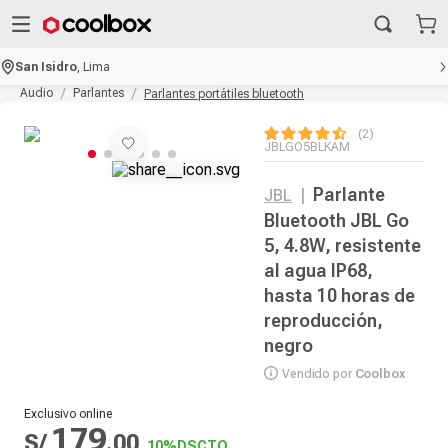
San Isidro
,
Lima
Audio
Parlantes
Parlantes portátiles bluetooth
2
JBLGO5BLKAM
Parlante
JBL
|
Bluetooth JBL Go
5, 4.8W, resistente
al agua IP68,
hasta 10 horas de
reproducción,
negro
Vendido por
Coolbox
Exclusivo online
179
S/
.
00
10%
DSCTO