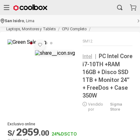
San Isidro
,
Lima
Laptops, Monitores y Tablets
CPU Completo
SM12
PC Intel Core
Intel
|
i7-10TH +RAM
16GB + Disco SSD
1TB + Monitor 24”
+ FreeDos + Case
350W
Vendido
Sigma
por
Store
Exclusivo online
2959
S/
.
00
24%
DSCTO