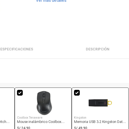
Ver más detalles
ESPECIFICACIONES
DESCRIPCIÓN
Coolbox Teraware
Kingston
itch
Mouse inalámbrico Coolbox
Memoria USB 3.2 Kingston Data
as, 2
Teraware 4W019 Inalámbrico
Traveler Exodia DTX 128GB de
S/ 24.90
S/ 49.90