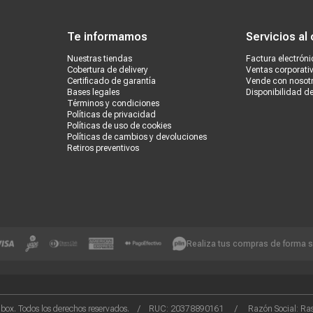
ondiciones
Políticas de privacidad
Canales de atención
Vende con nosotros
Nuestra
Te informamos
Servicios al 
Nuestras tiendas
Factura electróni
Cobertura de delivery
Ventas corporati
Certificado de garantía
Vende con nosot
Bases legales
Disponibilidad d
Términos y condiciones
Políticas de privacidad
Políticas de uso de cookies
Políticas de cambios y devoluciones
Retiros preventivos
Realiza tus compras de forma 
box. Todos los derechos reservados. / RUC: 20378890161 / Razón Social: Rash