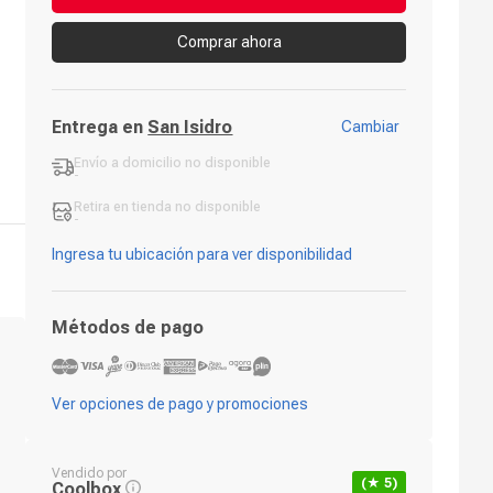
Comprar ahora
Entrega en
San Isidro
Cambiar
Envío a domicilio
no disponible
-
Retira en tienda
no disponible
-
Ingresa tu ubicación para ver disponibilidad
Métodos de pago
Ver opciones de pago y promociones
Vendido por
(★
5
)
Coolbox