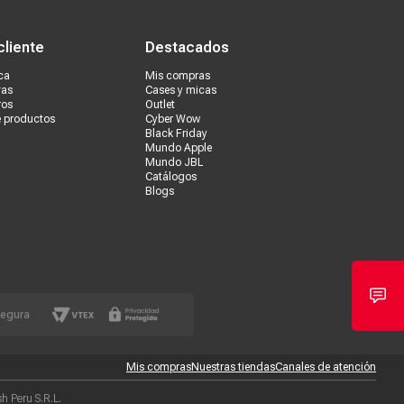
s tiendas
Ventas corporativas
cliente
Destacados
ca
Mis compras
vas
Cases y micas
ros
Outlet
e productos
Cyber Wow
Black Friday
Mundo Apple
Mundo JBL
Catálogos
Blogs
segura
Mis compras
Nuestras tiendas
Canales de atención
 Peru S.R.L.