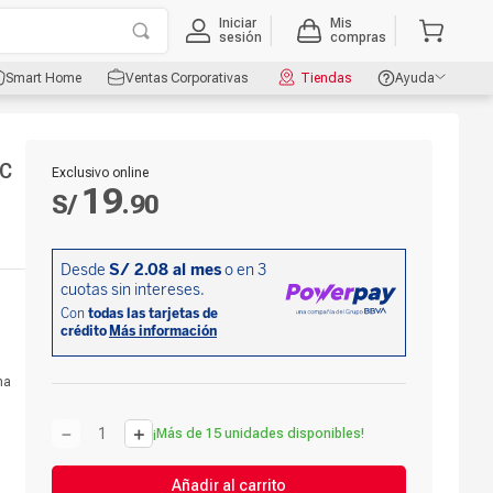
Iniciar
Mis
sesión
compras
Smart Home
Ventas Corporativas
Tiendas
Ayuda
 C
Exclusivo online
19
S/
.
90
na
－
＋
¡Más de 15 unidades disponibles!
Añadir al carrito