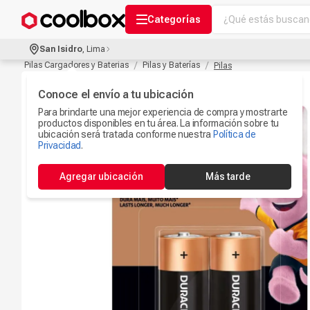
¿Qué estás buscand
Categorías
Términos más bu
San Isidro
,
Lima
Audífonos Con B
Pilas Cargadores y Baterias
Pilas y Baterías
Pilas
1
.
Celulares
Conoce el envío a tu ubicación
2
.
Para brindarte una mejor experiencia de compra y mostrarte
Ipad
3
.
productos disponibles en tu área. La información sobre tu
ubicación será tratada conforme nuestra
Política de
Ps5
Privacidad
.
4
.
Microfono
5
.
Agregar ubicación
Más tarde
Iphone 17
6
.
Camaras Seguri
7
.
Parlantes Blueto
8
.
Iphone 15
9
.
Smartwach
10
.