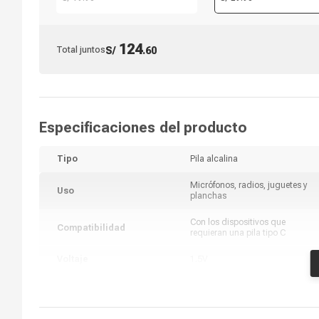
puertos USB, 1500W
124
Total juntos
S/
.
60
Especificaciones del producto
Tipo
Pila alcalina
Micrófonos, radios, juguetes y
Uso
planchas
Con los dispositivos que
Compatibilidad
requieran una pila tipo C
Voltaje
1.5V
Amperaje
3 mAh
Recargable
No