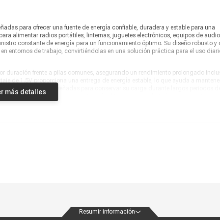
Producto digital
No
señadas para ofrecer una fuente de energía confiable, duradera y estable para una
Vendido por
Coolbox
ra alimentar radios portátiles, linternas, juguetes electrónicos, equipos de audio
nistro constante de energía para un funcionamiento óptimo. Su diseño robusto y 
n entornos de trabajo, convirtiéndolas en una solución práctica para el uso diari
or duración frente a pilas comunes, asegurando un rendimiento prolongado inclu
aje de 1.5V proporciona una entrega de energía estable, lo que ayuda a mantener
ncia. Además, están diseñadas para conservar su carga durante largos periodos d
r más detalles
ites. La presentación en paquete x2 facilita contar con baterías de repuesto sie
onfiabilidad y durabilidad dentro de la categoría de baterías alcalinas de alto
 y eficiente para alimentar dispositivos esenciales en el hogar, la oficina o
 funcionando por más tiempo, reducir la frecuencia de reemplazos y contar con ene
e convierte en un aliado indispensable para tu rutina diaria, ofreciendo energía d
a para acompañar tus dispositivos con seguridad y eficiencia en cada uso.
Resumir información