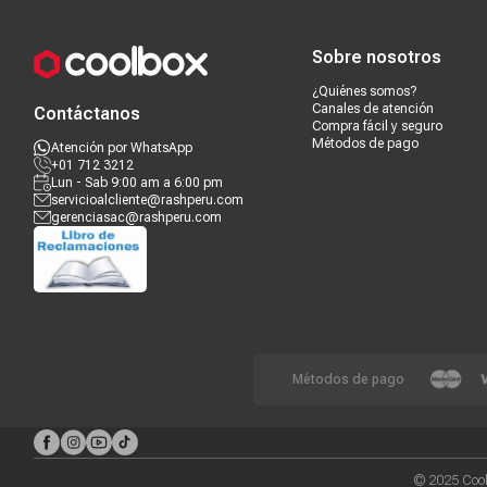
Compra segura
Términos y c
Sobre nosotros
¿Quiénes somos?
Canales de atención
Contáctanos
Compra fácil y seguro
Métodos de pago
Atención por WhatsApp
+01 712 3212
Lun - Sab 9:00 am a 6:00 pm
servicioalcliente@rashperu.com
gerenciasac@rashperu.com
Métodos de pago
© 2025 Cool