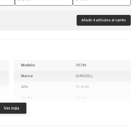
Coolbox Teraware 4W019,
capacidad, negro
receptor USB, 1600 dpi, 4
botones, negro
Añadir 4 artículos al carrito
Modelo
39749
Marca
DURACELL
Alto
11.4 cm
Ancho
9.5 cm
Ver más
Profundidad
2.7 cm
Peso
150 g
Garantía
10 años