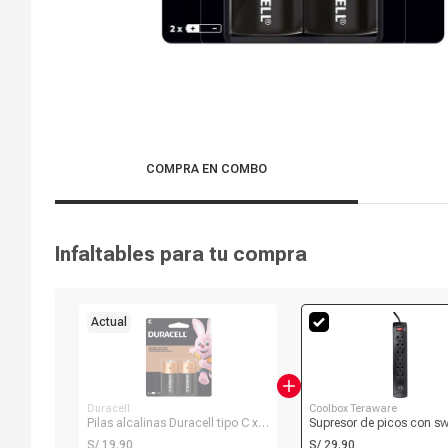
COMPRA EN COMBO
Infaltables para tu compra
Actual
Duracell
Coolbox Teraware
Pilas alcalinas Duracell tipo C x2
Supresor de picos con sw
1.5V
Coolbox Teraware, 6 tom
S/ 19.90
S/ 29.90