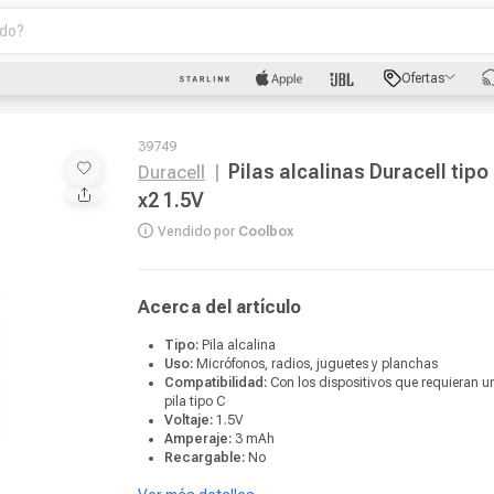
o?
scados
Ofertas
luetooth
39749
Pilas alcalinas Duracell tipo
Duracell
|
x2 1.5V
Vendido por
Coolbox
Acerca del artículo
dad
Tipo:
Pila alcalina
Uso:
Micrófonos, radios, juguetes y planchas
oth
Compatibilidad:
Con los dispositivos que requieran u
pila tipo C
Voltaje:
1.5V
Amperaje:
3 mAh
Recargable:
No