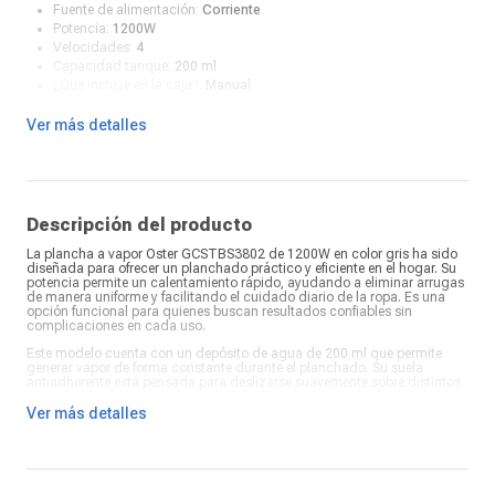
Fuente de alimentación:
Corriente
Potencia:
1200W
Velocidades:
4
Capacidad tanque:
200 ml
¿Qué incluye en la caja?:
Manual
Ver más detalles
Descripción del producto
La plancha a vapor Oster GCSTBS3802 de 1200W en color gris ha sido
diseñada para ofrecer un planchado práctico y eficiente en el hogar. Su
potencia permite un calentamiento rápido, ayudando a eliminar arrugas
de manera uniforme y facilitando el cuidado diario de la ropa. Es una
opción funcional para quienes buscan resultados confiables sin
complicaciones en cada uso.
Este modelo cuenta con un depósito de agua de 200 ml que permite
generar vapor de forma constante durante el planchado. Su suela
antiadherente está pensada para deslizarse suavemente sobre distintos
tipos de tela, mejorando la comodidad y reduciendo el esfuerzo durante
el uso. El diseño compacto y equilibrado favorece un manejo cómodo,
Ver más detalles
ideal para sesiones de planchado cotidianas en el hogar.
La plancha a vapor Oster GCSTBS3802 combina potencia, practicidad y
un diseño sobrio que se adapta fácilmente a cualquier espacio. Su
acabado en color gris aporta una estética moderna y discreta,