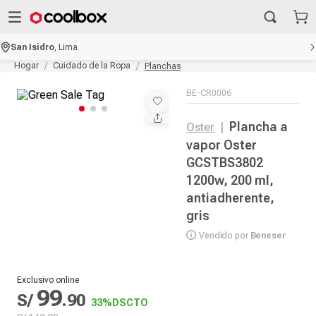
San Isidro
,
Lima
Hogar
Cuidado de la Ropa
Planchas
BE-CR0006
Plancha a
Oster
|
vapor Oster
GCSTBS3802
1200w, 200 ml,
antiadherente,
gris
Vendido por
Beneser
Exclusivo online
99
S/
.
90
33%
DSCTO