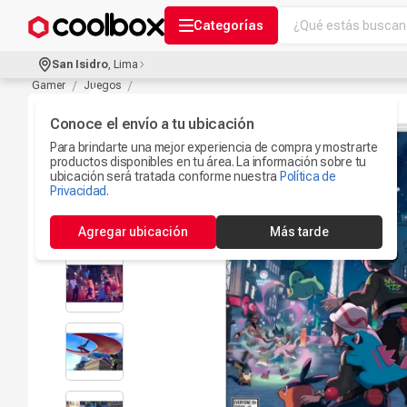
¿Qué estás buscand
Categorías
Términos más bu
San Isidro
,
Lima
Audífonos Con B
Gamer
Juegos
1
.
Celulares
Conoce el envío a tu ubicación
2
.
Para brindarte una mejor experiencia de compra y mostrarte
Ipad
3
.
productos disponibles en tu área. La información sobre tu
ubicación será tratada conforme nuestra
Política de
Iphone 17
Privacidad
.
4
.
Camaras Seguri
5
.
Agregar ubicación
Más tarde
Ps5
6
.
Microfono
7
.
Parlantes Blueto
8
.
Accesorios Com
9
.
Smartwach
10
.