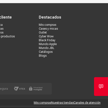
s tiendas
Ventas corporativas
cliente
Destacados
ca
Mis compras
vas
Cases y micas
ros
Outlet
e productos
Cyber Wow
Black Friday
Mundo Apple
Mundo JBL
Catálogos
Blogs
segura
Mis compras
Nuestras tiendas
Canales de atención