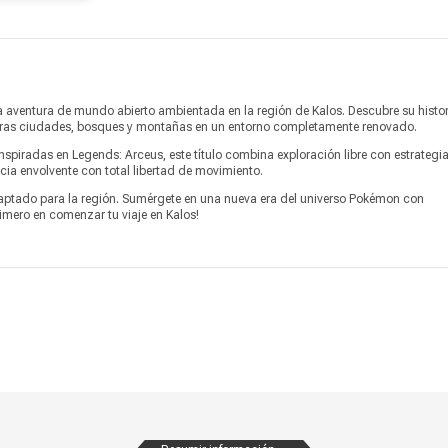
Producto digital
No
Vendido por
Marketplace
entura de mundo abierto ambientada en la región de Kalos. Descubre su histor
ploras ciudades, bosques y montañas en un entorno completamente renovado.
piradas en Legends: Arceus, este título combina exploración libre con estrategia
ncia envolvente con total libertad de movimiento.
aptado para la región. Sumérgete en una nueva era del universo Pokémon con
rimero en comenzar tu viaje en Kalos!