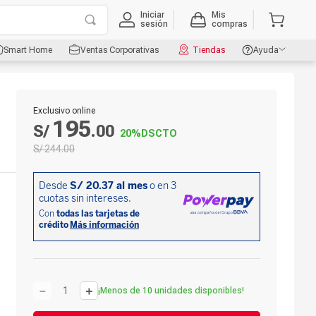
Iniciar
Mis
sesión
compras
Smart Home
Ventas Corporativas
Tiendas
Ayuda
Exclusivo online
195
S/
.
00
20%
DSCTO
S/
244
.
00
－
＋
¡Menos de 10 unidades disponibles!