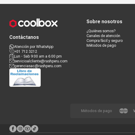
Compra segura
Términos y c
Sobre nosotros
¿Quiénes somos?
Canales de atención
Contáctanos
Compra fácil y seguro
Métodos de pago
Atención por WhatsApp
+01 712 3212
Lun - Sab 9:00 am a 6:00 pm
servicioalcliente@rashperu.com
gerenciasac@rashperu.com
Métodos de pago