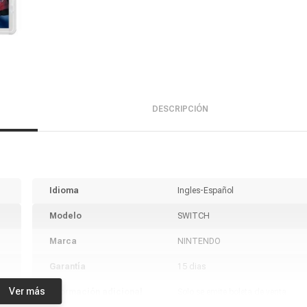
DESCRIPCIÓN
Idioma
Ingles-Español
Modelo
SWITCH
Marca
NINTENDO
Garantía
15 dias
Ver más
Información adicional
Solo se emite boleta de venta