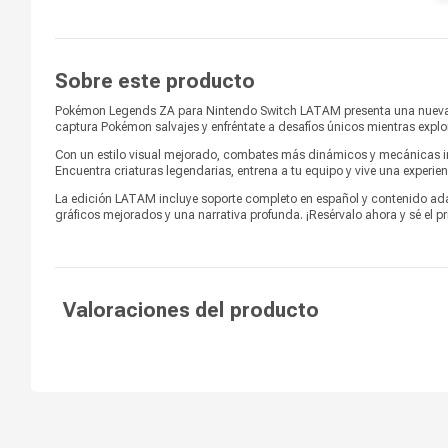
Fecha de lanzamiento
2025
Clasificación por edad
T (adolescentes)
Sobre este producto
Pokémon Legends ZA para Nintendo Switch LATAM presenta una nueva av
captura Pokémon salvajes y enfréntate a desafíos únicos mientras ex
Con un estilo visual mejorado, combates más dinámicos y mecánicas ins
Encuentra criaturas legendarias, entrena a tu equipo y vive una experie
La edición LATAM incluye soporte completo en español y contenido ad
gráficos mejorados y una narrativa profunda. ¡Resérvalo ahora y sé el p
Valoraciones del producto