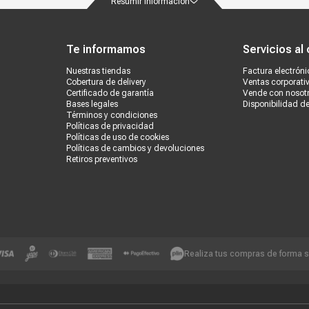
Resumir información
ondiciones
Políticas de privacidad
Canales de atención
Vende con nosotros
Nuestra
Te informamos
Servicios al 
Nuestras tiendas
Factura electróni
Cobertura de delivery
Ventas corporati
Certificado de garantía
Vende con nosot
Bases legales
Disponibilidad d
Términos y condiciones
Políticas de privacidad
Políticas de uso de cookies
Políticas de cambios y devoluciones
Retiros preventivos
Realiza tus compras de forma 