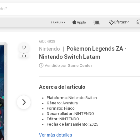
o?
scados
Ofertas
luetooth
GC04938
Pokemon Legends ZA -
Nintendo
|
Nintendo Switch Latam
Vendido por
Game Center
dad
Acerca del artículo
Plataforma:
Nintendo Switch
Género:
Aventura
oth
Formato:
Físico
Desarrollador:
NINTENDO
puto
Editor:
NINTENDO
Fecha de lanzamiento:
2025
Ver más detalles