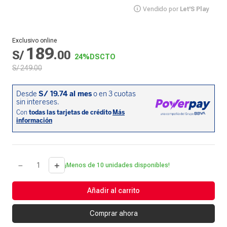
Vendido por
Let'S Play
Exclusivo online
189
S/
.
00
24%
DSCTO
S/
249
.
00
－
＋
¡Menos de 10 unidades disponibles!
Añadir al carrito
Comprar ahora