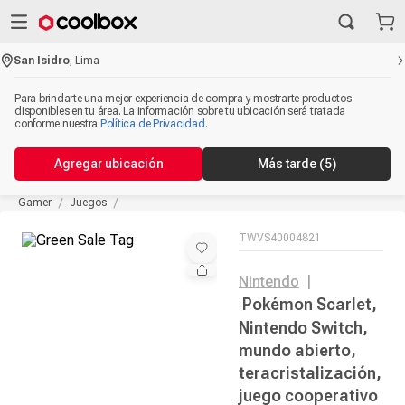
San Isidro
,
Lima
Para brindarte una mejor experiencia de compra y mostrarte productos
disponibles en tu área. La información sobre tu ubicación será tratada
conforme nuestra
Política de Privacidad
.
Agregar ubicación
Más tarde
(5)
Gamer
Juegos
TWVS40004821
Nintendo
|
Pokémon Scarlet,
Nintendo Switch,
mundo abierto,
teracristalización,
juego cooperativo