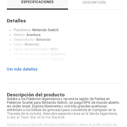
ESPECIFICACIONES
DESCRIPCIÓN
Detalles
Plataforma:
Nintendo Switch
Género:
Aventura
Desarrollador:
Nintendo
Editor:
Nintendo
Fecha de lanzamiento:
2022
Clasificación por edad:
E(todos)
Número de jugadores:
1 jugador
Ver más detalles
Descripción del producto
Súbete a los Pokémon legendarios y recorre la región de Paldea en
Pokémon Scarlet para Nintendo Switch, un juego RPG de mundo abierto
sin orden lineal. Explora libremente y vive tres grandes aventuras:
enfréntate a los líderes de gimnasio para convertirte en Campeón en la
Travesía de la victoria, descubre especies raras en la Senda legendaria,
o reta al Team Star en la Vía Stardust.
Activa la nueva función de teracristalización y libera el poder oculto de