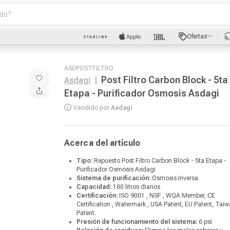
o?
scados
Ofertas
luetooth
ASDPOSTFILTRO
Post Filtro Carbon Block - 5ta
Asdagi
|
Etapa - Purificador Osmosis Asdagi
Vendido por
Asdagi
dad
Acerca del artículo
Tipo:
Repuesto Post Filtro Carbon Block - 5ta Etapa -
Purificador Osmosis Asdagi
oth
Sistema de purificación:
Osmosis Inversa
Capacidad:
180 litros diarios
puto
Certificación:
ISO 9001 , NSF , WQA Member, CE
Certification , Watermark , USA Patent, EU Patent, Tai
Patent.
Presión de funcionamiento del sistema:
6 psi