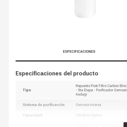
ESPECIFICACIONES
Especificaciones del producto
Repuesto Post Filtro Carbon Bloc
Tipo
- 5ta Etapa - Purificador Osmosi
Asdagi
Sistema de purificación
Osmosis Inversa
Capacidad
180 litros diarios
ISO 9001 , NSF , WQA Member, C