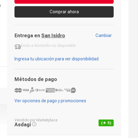
n
Comprar ahora
Entrega en
San Isidro
Cambiar
Envío a domicilio
no disponible
-
Ingresa tu ubicación para ver disponibilidad
Métodos de pago
Ver opciones de pago y promociones
Vendido por
Marketplace
(★
5
)
Asdagi