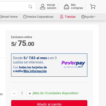
Iniciar
Mis
sesión
compras
Smart Home
Ventas Corporativas
Tiendas
Ayuda
Exclusivo online
75
S/
.
00
－
＋
¡Más de 15 unidades disponibles!
wan
Añadir al carrito