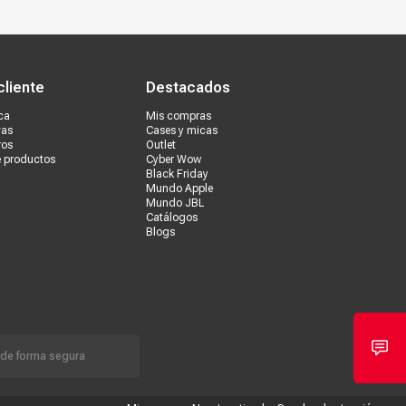
s tiendas
Ventas corporativas
cliente
Destacados
ca
Mis compras
vas
Cases y micas
ros
Outlet
e productos
Cyber Wow
Black Friday
Mundo Apple
Mundo JBL
Catálogos
Blogs
 de forma segura