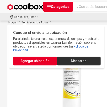
¿Qué estás buscand
Categorías
Términos más bu
San Isidro
,
Lima
Audífonos Con B
Hogar
Purificador de Agua
1
.
Celulares
Conoce el envío a tu ubicación
2
.
Para brindarte una mejor experiencia de compra y mostrarte
Ipad
3
.
productos disponibles en tu área. La información sobre tu
ubicación será tratada conforme nuestra
Política de
Iphone 17
Privacidad
.
4
.
Microfono
5
.
Agregar ubicación
Más tarde
Camaras Seguri
6
.
Ps5
7
.
Parlantes Blueto
8
.
Accesorios Com
9
.
Smartwach
10
.