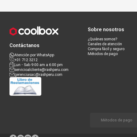
Compra segura
Términos y c
Sobre nosotros
¿Quiénes somos?
Canales de atención
Contáctanos
Compra fácil y seguro
Métodos de pago
Atención por WhatsApp
+01 712 3212
Lun - Sab 9:00 am a 6:00 pm
servicioalcliente@rashperu.com
gerenciasac@rashperu.com
Métodos de pago