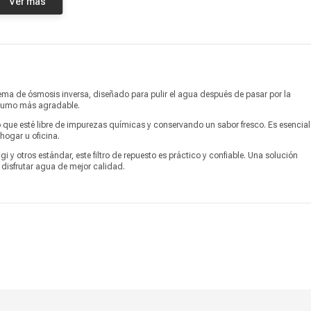
Ver más
Compatible con todas las
.
Información adicional
versiones de los Purificadores de
Agua por Osmosis ASDAGI
Producto digital
No
Vendido por
Marketplace
stema de ósmosis inversa, diseñado para pulir el agua después de pasar por la
onsumo más agradable.
 que esté libre de impurezas químicas y conservando un sabor fresco. Es esencial
hogar u oficina.
 y otros estándar, este filtro de repuesto es práctico y confiable. Una solución
 disfrutar agua de mejor calidad.