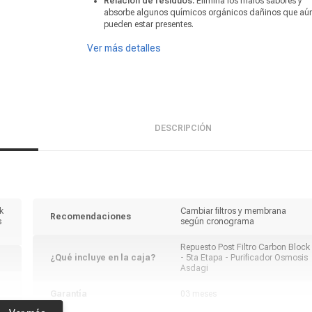
Relación de residuos:
Elimina los malos sabores y
absorbe algunos químicos orgánicos dañinos que aú
pueden estar presentes.
Ver más detalles
DESCRIPCIÓN
k
Cambiar filtros y membrana
Recomendaciones
s
según cronograma
Repuesto Post Filtro Carbon Block
¿Qué incluye en la caja?
- 5ta Etapa - Purificador Osmosis
Asdagi
Garantía
03 meses
E