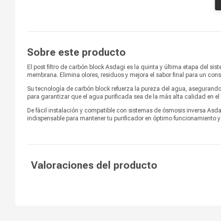
Certificación
Certification , Watermark , USA
Patent, EU Patent, Taiwan Patent
Presión de funcionamiento
6 psi
del sistema
Sobre este producto
Elimina los malos sabores y
absorbe algunos químicos
El post filtro de carbón block Asdagi es la quinta y última etapa del si
Relación de residuos
orgánicos dañinos que aún
membrana. Elimina olores, residuos y mejora el sabor final para un c
pueden estar presentes.
Su tecnología de carbón block refuerza la pureza del agua, asegurando
para garantizar que el agua purificada sea de la más alta calidad en el 
Modo de uso
Bajo Lavaplatos
De fácil instalación y compatible con sistemas de ósmosis inversa Asdagi
indispensable para mantener tu purificador en óptimo funcionamiento y
Valoraciones del producto