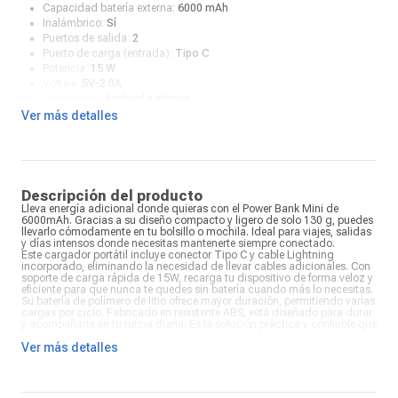
Capacidad batería externa:
6000 mAh
Inalámbrico:
Sí
Puertos de salida:
2
Puerto de carga (entrada):
Tipo C
Potencia:
15 W
Voltaje:
5V-2.0A
Compatible:
Android y Iphone
Ver más detalles
Descripción del producto
Lleva energía adicional donde quieras con el Power Bank Mini de
6000mAh. Gracias a su diseño compacto y ligero de solo 130 g, puedes
llevarlo cómodamente en tu bolsillo o mochila. Ideal para viajes, salidas
y días intensos donde necesitas mantenerte siempre conectado.
Este cargador portátil incluye conector Tipo C y cable Lightning
incorporado, eliminando la necesidad de llevar cables adicionales. Con
soporte de carga rápida de 15W, recarga tu dispositivo de forma veloz y
eficiente para que nunca te quedes sin batería cuando más lo necesitas.
Su batería de polímero de litio ofrece mayor duración, permitiendo varias
cargas por ciclo. Fabricado en resistente ABS, está diseñado para durar
y acompañarte en tu rutina diaria. Es la solución práctica y confiable que
tu smartphone necesita para mantenerse con energía todo el día.
Ver más detalles