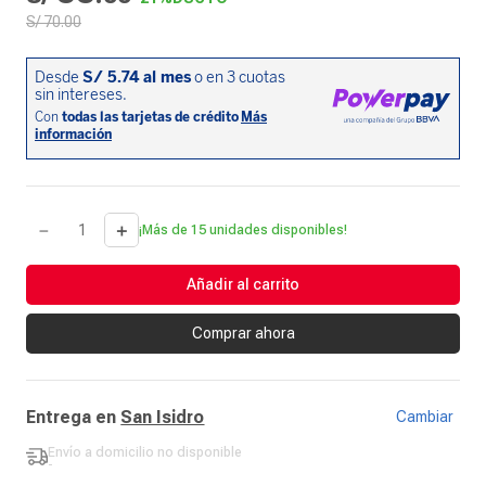
S/
70
.
00
－
＋
¡Más de 15 unidades disponibles!
Añadir al carrito
Comprar ahora
Entrega en
San Isidro
Cambiar
Envío a domicilio
no disponible
-