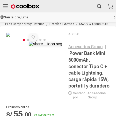
San Isidro
,
Lima
Pilas Cargadores y Baterias
Baterías Externas
Menor a 10000 mAh
AG0041
Accesorios Group
|
Power Bank Mini
6000mAh,
conector Tipo C +
cable Lightning,
carga rápida 15W,
portátil y duradero
Vendido
Accesorios
por
Group
Exclusivo online
55
S/
.
00
21%
DSCTO