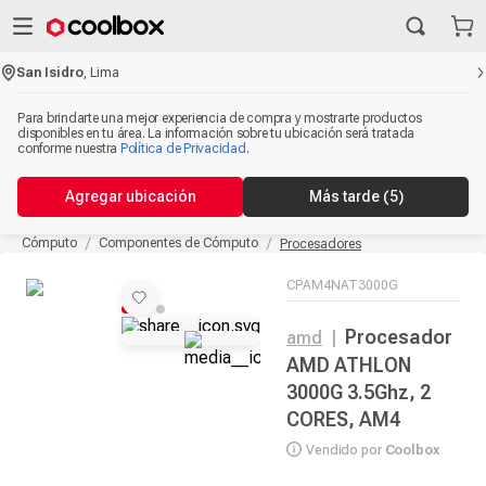
San Isidro
,
Lima
Para brindarte una mejor experiencia de compra y mostrarte productos
disponibles en tu área. La información sobre tu ubicación será tratada
conforme nuestra
Política de Privacidad
.
Agregar ubicación
Más tarde
(5)
Cómputo
Componentes de Cómputo
Procesadores
CPAM4NAT3000G
Procesador
amd
|
AMD ATHLON
3000G 3.5Ghz, 2
CORES, AM4
Vendido por
Coolbox