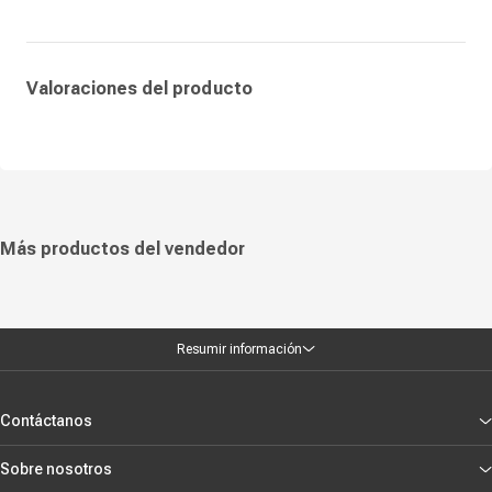
opción accesible para quienes buscan un rendimiento sólido en un
formato confiable y versátil.
Valoraciones del producto
Más productos del vendedor
Resumir información
Contáctanos
Sobre nosotros