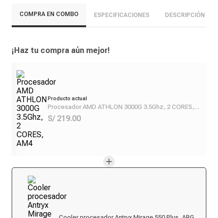
COMPRA EN COMBO
ESPECIFICACIONES
DESCRIPCIÓN
¡Haz tu compra aún mejor!
Producto actual
Procesador AMD ATHLON 3000G 3.5Ghz, 2 CORES,
AM4
S/ 219.00
Cooler procesador Antryx Mirage 550 Plus, ARGB,