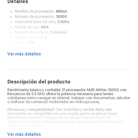
Detalles
Nombre de procesador:
Athlon
Número de procesador:
3000G
Velocidad base del reloj:
3.5Ghz
Socket de cpu:
AM4
Número de núcleos:
2 núcleos
Número de hilos:
4
Caché:
4MB
Chipset de gráficos:
Sí
Detalle de gráficos:
Radeon Vega 3 Graphics
Ver más detalles
Compatible con:
WINDOWS / LINUX
Descripción del producto
Rendimiento básico y confiable: El procesador AMD Athlon 3000G con
frecuencia de 3.5 GHz ofrece la potencia necesaria para tareas
cotidianas como navegar en internet, trabajar con documentos, estudiar
o disfrutar de contenido multimedia sin interrupciones.
Eficiencia y compatibilidad: Con 2 núcleos y socket AM4, este
procesador es compatible con una amplia gama de placas base,
permitiendo una fácil integración en equipos de escritorio. Su
arquitectura optimizada brinda un buen equilibrio entre desempeño y
consumo energético.
Ideal para PCs de uso diario: Perfecto para armar o actualizar
Ver más detalles
computadoras económicas y funcionales, el AMD Athlon 3000G es una