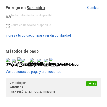
Entrega en
San Isidro
Cambiar
Envío a domicilio
no disponible
-
Retira en tienda
no disponible
-
Ingresa tu ubicación para ver disponibilidad
Métodos de pago
Ver opciones de pago y promociones
Vendido por
(★
5
)
Coolbox
RASH PERÚ S.R.L
| RUC:
20378890161