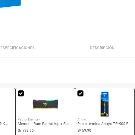
ESPECIFICACIONES
DESCRIPCIÓN
‎Patriot Memory
Antryx
M-K
Memoria Ram Patriot Viper Steel
Pasta térmica Antryx TP-900 Pro
RGB Ddr4 32GB-3600mhz, Cl20,
2 gr
S/ 799.00
S/ 59.90
Gris.