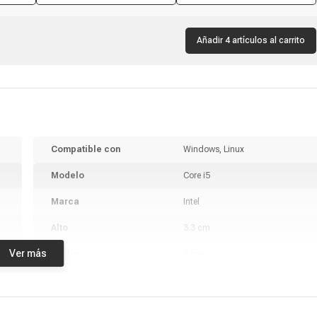
Añadir 4 artículos al carrito
Compatible con
Windows, Linux
Modelo
Core i5
Marca
Intel
Alto
3.3 cm
Ver más
Ancho
3 cm
Profundidad
0.5 cm
Peso
100 g