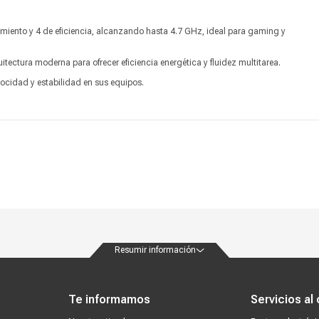
Garantía
1 año
imiento y 4 de eficiencia, alcanzando hasta 4.7 GHz, ideal para gaming y
Producto digital
No
ectura moderna para ofrecer eficiencia energética y fluidez multitarea.
Vendido por
Coolbox
ocidad y estabilidad en sus equipos.
Resumir información
ondiciones
Políticas de privacidad
Canales de atención
Vende con nosotros
Nuestra
Te informamos
Servicios al 