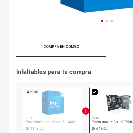
COMPRA EN COMBO
Infaltables para tu compra
Actual
Intel
Asus
Procesador Intel Core i5-14400
Placa madre Asus B760
6+4-Cores, 4.7 GHz, LGA1700
LGA1700, DDR4
S/ 1149.00
S/ 649.00