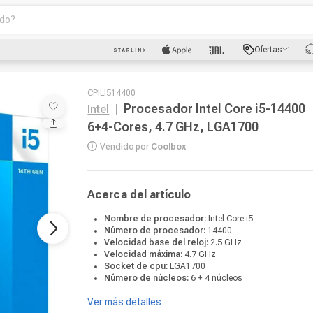
o?
scados
Ofertas
luetooth
CPILI514400
Procesador Intel Core i5-14400
Intel
|
6+4-Cores, 4.7 GHz, LGA1700
Vendido por
Coolbox
Acerca del artículo
dad
Nombre de procesador:
Intel Core i5
Número de procesador:
14400
oth
Velocidad base del reloj:
2.5 GHz
Velocidad máxima:
4.7 GHz
Socket de cpu:
LGA1700
Número de núcleos:
6 + 4 núcleos
Ver más detalles