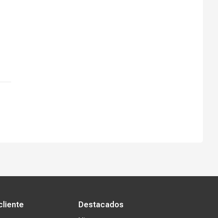
s tiendas
Ventas corporativas
cliente
Destacados