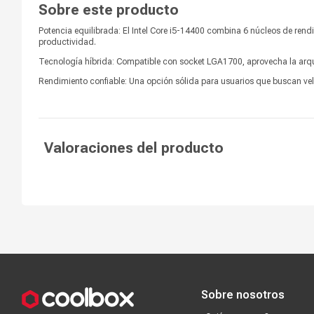
Sobre este producto
Caché
20 MB
Potencia equilibrada: El Intel Core i5-14400 combina 6 núcleos de rend
Chipset de gráficos
Sí
productividad.
Tecnología híbrida: Compatible con socket LGA1700, aprovecha la arquit
Detalle de gráficos
Intel UHD Graphics 730
Rendimiento confiable: Una opción sólida para usuarios que buscan vel
Valoraciones del producto
Compra segura
Términos y c
Sobre nosotros