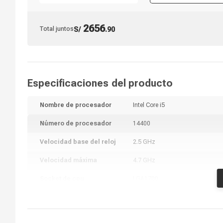
2656
Total juntos
S/
.
90
Especificaciones del producto
Nombre de procesador
Intel Core i5
Número de procesador
14400
Velocidad base del reloj
2.5 GHz
Velocidad máxima
4.7 GHz
Socket de cpu
LGA1700
Número de núcleos
6 + 4 núcleos
Número de hilos
6 +4 hilos