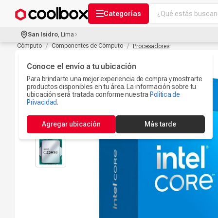
¿Qué estás buscand
Categorías
Términos más bu
San Isidro
,
Lima
Audífonos Con B
Cómputo
Componentes de Cómputo
Procesadores
1
.
Celulares
Conoce el envío a tu ubicación
2
.
Para brindarte una mejor experiencia de compra y mostrarte
Ipad
3
.
productos disponibles en tu área. La información sobre tu
ubicación será tratada conforme nuestra
Política de
Ps5
Privacidad
.
4
.
Microfono
5
.
Agregar ubicación
Más tarde
Iphone 17
6
.
Camaras Seguri
7
.
Parlantes Blueto
8
.
Iphone 15
9
.
Smartwach
10
.