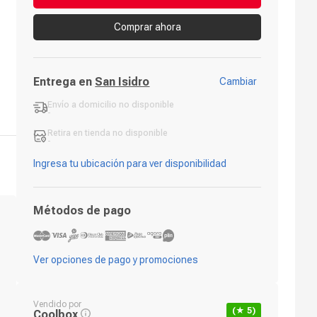
Comprar ahora
Entrega en
San Isidro
Cambiar
Envío a domicilio
no disponible
-
Retira en tienda
no disponible
-
Ingresa tu ubicación para ver disponibilidad
Métodos de pago
Ver opciones de pago y promociones
Vendido por
(★
5
)
Coolbox