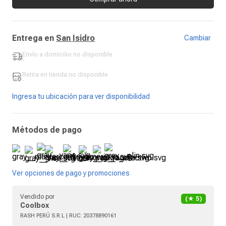
Entrega en
San Isidro
Cambiar
Envío a domicilio
no disponible
-
Retira en tienda
no disponible
-
Ingresa tu ubicación para ver disponibilidad
Métodos de pago
Ver opciones de pago y promociones
Vendido por
(★
5
)
Coolbox
RASH PERÚ S.R.L
| RUC:
20378890161