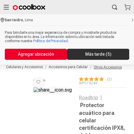
San Isidro
,
Lima
Para brindarte una mejor experiencia de compra y mostrarte productos
disponibles en tu área. La información sobre tu ubicación será tratada
conforme nuestra
Política de Privacidad
.
Agregar ubicación
Más tarde
(5)
Celulares y Accesorios
Accesorios para Celular
Otros Accesorios
2
WPC19249
Roadtrip
|
Protector
acuático para
celular
certificación IPX8,