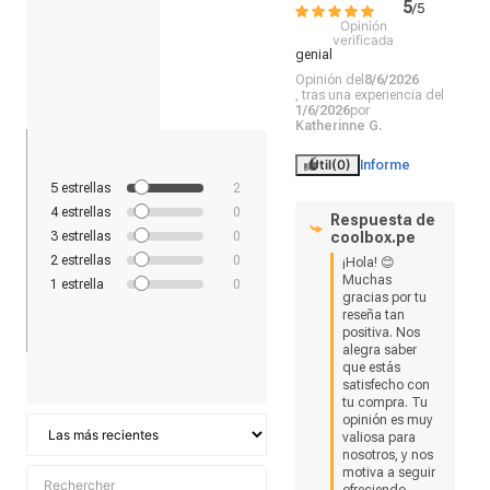
5
/
5
Opinión
verificada
genial
Opinión del
8/6/2026
, tras una experiencia del
1/6/2026
por
Katherinne G.
Útil
(0)
Informe
5
estrellas
2
4
estrellas
0
Respuesta de
3
estrellas
0
coolbox.pe
2
estrellas
0
¡Hola! 😊 
Muchas 
1
estrella
0
gracias por tu 
reseña tan 
positiva. Nos 
alegra saber 
que estás 
satisfecho con 
tu compra. Tu 
opinión es muy 
valiosa para 
nosotros, y nos 
motiva a seguir 