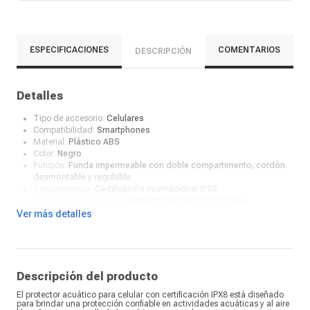
ESPECIFICACIONES
COMENTARIOS
DESCRIPCIÓN
Detalles
Tipo de accesorio:
Celulares
Compatibilidad:
Smartphones
Material:
Plástico ABS
Color:
Negro
Función:
Funda impermeable con doble compartimento, cordón
desmontable y regulable
Características:
Certificación internacional IPX8
¿Qué incluye en la caja?:
Protector acuático con doble
compartimento, cordón desmontable y regulable
Ver más detalles
Descripción del producto
El protector acuático para celular con certificación IPX8 está diseñado
para brindar una protección confiable en actividades acuáticas y al aire