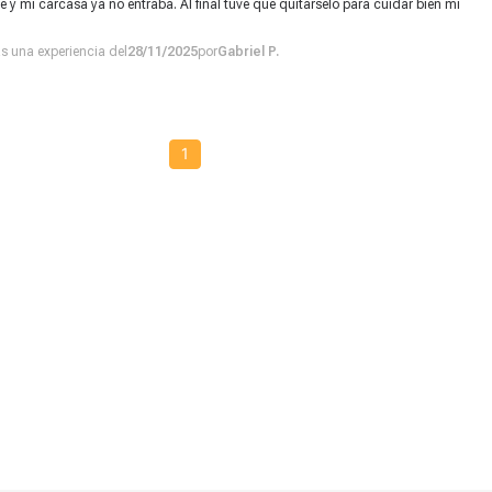
 y mi carcasa ya no entraba. Al final tuve que quitarselo para cuidar bien mi 
ras una experiencia del
28/11/2025
por
Gabriel P.
1