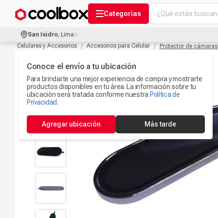
¿Qué estás buscand
Categorías
Términos más bu
San Isidro
,
Lima
Audífonos Con B
Celulares y Accesorios
Accesorios para Celular
Protector de cámaras
1
.
Celulares
Conoce el envío a tu ubicación
2
.
Para brindarte una mejor experiencia de compra y mostrarte
Ipad
3
.
productos disponibles en tu área. La información sobre tu
ubicación será tratada conforme nuestra
Política de
Iphone 17
Privacidad
.
4
.
Microfono
5
.
Agregar ubicación
Más tarde
Camaras Seguri
6
.
Ps5
7
.
Parlantes Blueto
8
.
Accesorios Com
9
.
Smartwach
10
.