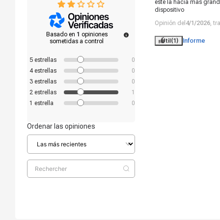
este la hacia mas grande
dispositivo
Opinión del
4/1/2026
, t
Basado en
1
opiniones
Útil
(1)
Informe
sometidas a control
5
estrellas
0
4
estrellas
0
3
estrellas
0
2
estrellas
1
1
estrella
0
Ordenar las opiniones