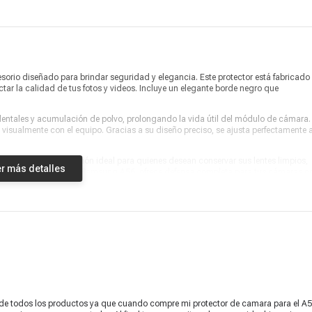
rio diseñado para brindar seguridad y elegancia. Este protector está fabricado
ctar la calidad de tus fotos y videos. Incluye un elegante borde negro que
entales y acumulación de polvo, prolongando la vida útil del módulo de cámara. 
visualmente con el equipo. Gracias a su diseño preciso, se ajusta perfectamente a
 en su lugar. Es la solución ideal para quienes desean conservar sus lentes limpios,
r más detalles
ible exclusivamente con Samsung A56, ofrece defensa completa para tus cámaras c
a para capturar cada momento sin preocupaciones.
 de todos los productos ya que cuando compre mi protector de camara para el A56