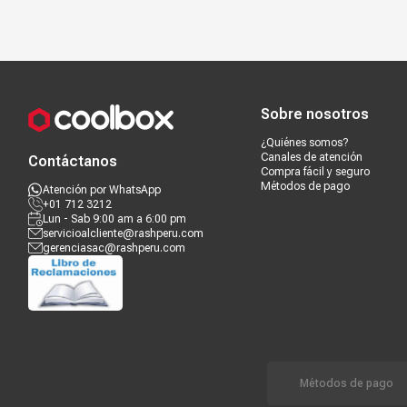
Compra segura
Términos y c
Sobre nosotros
¿Quiénes somos?
Canales de atención
Contáctanos
Compra fácil y seguro
Métodos de pago
Atención por WhatsApp
+01 712 3212
Lun - Sab 9:00 am a 6:00 pm
servicioalcliente@rashperu.com
gerenciasac@rashperu.com
Métodos de pago