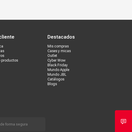
s tiendas
Ventas corporativas
cliente
Destacados
ca
Mis compras
vas
Cases y micas
ros
Outlet
e productos
Cyber Wow
Black Friday
Mundo Apple
Mundo JBL
Catálogos
Blogs
 de forma segura