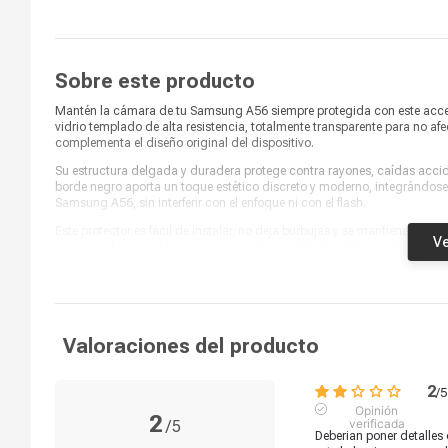
Sobre este producto
Mantén la cámara de tu Samsung A56 siempre protegida con este acceso
vidrio templado de alta resistencia, totalmente transparente para no afe
complementa el diseño original del dispositivo.
Su estructura delgada y duradera protege contra rayones, caídas accid
borde negro aporta un toque estético discreto y moderno, integrándose 
Samsung A56, sin interferir con el enfoque ni con el flash.
Este protector es fácil de instalar, no deja burbujas y se mantiene firme
Ve
seguros y funcionales sin comprometer el estilo del teléfono. Compat
un acabado premium. Dale a tu smartphone la protección que necesit
Valoraciones del producto
2
/
5
Opinión
2
verificada
/
5
Deberian poner detalles