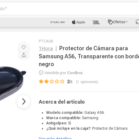
o?
scados
Ofertas
luetooth
PTCA56
Protector de Cámara para
1Hora
|
Samsung A56, Transparente con bord
negro
Vendido por
Coolbox
2
/
1
opiniones
dad
Acerca del artículo
oth
Modelo compatible:
Galaxy A56
puto
Marca compatible:
Samsung
Antigolpes:
Sí
¿Qué incluye en la caja?:
Protector de Cámara