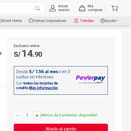
Iniciar
Mis
sesión
compras
Smart Home
Ventas Corporativas
Tiendas
Ayuda
Exclusivo online
14
e
S/
.
90
－
＋
¡Menos de 5 unidades disponible!
Añadir al carrito