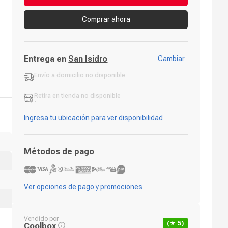
Comprar ahora
Entrega en
San Isidro
Cambiar
Envío a domicilio
no disponible
-
Retira en tienda
no disponible
-
Ingresa tu ubicación para ver disponibilidad
Métodos de pago
Ver opciones de pago y promociones
Vendido por
(★
5
)
Coolbox