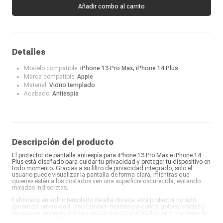
Añadir combo al carrito
Detalles
Modelo compatible:
iPhone 13 Pro Max, iPhone 14 Plus
Marca compatible:
Apple
Material:
Vidrio templado
Acabado:
Antiespia
Descripción del producto
El protector de pantalla antiespía para iPhone 13 Pro Max e iPhone 14
Plus está diseñado para cuidar tu privacidad y proteger tu dispositivo en
todo momento. Gracias a su filtro de privacidad integrado, solo el
usuario puede visualizar la pantalla de forma clara, mientras que
quienes estén a los costados ven una superficie oscurecida, evitando
miradas indiscretas.
Fabricado en vidrio templado de alta dureza, este protector no solo
garantiza privacidad, sino también resistencia contra golpes, caídas y
rayaduras. Además, incluye recubrimiento antihuellas para mantener la
pantalla limpia y libre de marcas, asegurando una experiencia de uso