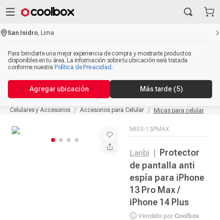
San Isidro
,
Lima
Para brindarte una mejor experiencia de compra y mostrarte productos
disponibles en tu área. La información sobre tu ubicación será tratada
conforme nuestra
Política de Privacidad
.
Agregar ubicación
Más tarde
(5)
Celulares y Accesorios
Accesorios para Celular
Micas para celular
MI03-13PMAX
Protector
Lanbi
|
de pantalla anti
espía para iPhone
13 Pro Max /
iPhone 14 Plus
Vendido por
Coolbox