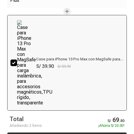
Case para iPhone 13 Pro Max con MagSafe para
carga inalámbrica, para accesorios
S/ 39.90
S/ 59.90
magnéticos,TPU rígido, transparente
Total
69
S/
.
80
Añadiendo 2 ítems
¡Ahorra
S/ 20.00
!