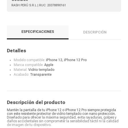
RASH PERÚ S.R.L
| RUC:
20378890161
ESPECIFICACIONES
DESCRIPCIÓN
Detalles
Modelo compatible:
iPhone 12, iPhone 12 Pro
Marca compatible:
Apple
Material:
Vidrio templado
Acabado:
Transparente
Descripción del producto
Mantén la pantalla de tu iPhone 12 o iPhone 12 Pro siempre protegida
con este resistente protector de vidrio templado con nano protección.
Diseñado para ofrecer la máxima seguridad, evita rayaduras, golpes y
daños accidentales sin comprometer la sensibilidad táctil ni la calidad
de imagen de tu dispositivo.