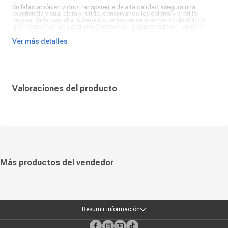
Su fabricación en vidrio transparente de alta calidad asegura una
experiencia visual clara y nítida, conservando los colores y el brillo
original de la pantalla. Además, cuenta con recubrimiento oleofóbico
que reduce huellas dactilares y manchas, garantizando un uso más
limpio y cómodo durante todo el día.
Ver más detalles
Este protector de pantalla se adapta perfectamente a los modelos iPhone
12 y iPhone 12 Pro, ofreciendo un ajuste preciso y una instalación
sencilla, libre de burbujas. Encuentra el protector de pantalla en
Coolbox.pe y dale a tu smartphone la protección confiable que merece
para mantenerlo siempre como nuevo.
Valoraciones del producto
Más productos del vendedor
Resumir información