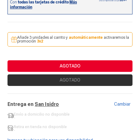
Añade 3 unidades al carrito y
automáticamente
activaremos la
promoción
3x2
AGOTADO
AGOTADO
Entrega en
San Isidro
Cambiar
Envío a domicilio
no disponible
-
Retira en tienda
no disponible
-