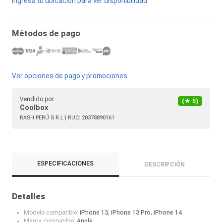
Ingresa tu ubicación para ver disponibilidad
Métodos de pago
Ver opciones de pago y promociones
Vendido por
(★
5
)
Coolbox
RASH PERÚ S.R.L
| RUC:
20378890161
ESPECIFICACIONES
DESCRIPCIÓN
Detalles
Modelo compatible:
iPhone 13, iPhone 13 Pro, iPhone 14
Marca compatible:
Apple