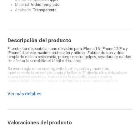
Material:
Vidrio templado
Acabado:
Transparente
Descripción del producto
El protector de pantalla nano de vidrio para iPhone 13, iPhone 13 Pro y
iPhone 14 ofrece máxima protección y nitidez. Fabricado con vidrio
templado de alta resistencia, protege contra golpes, rayaduras y caídas
sin afectar la sensibilidad táctil del equipo.
Su tecnología nano coating evita huellas, polvo y manchas,
manteniendo la superficie limpia y brillante. El diseño ultra delgado se
ajusta perfectamente al tamaño de la pantalla, garantizando
compatibilidad con la mayoría de fundas y accesorios MagSafe.
Con bordes curvados y alta transparencia, este protector combina
durabilidad y estética. Es la elección ideal para mantener tu iPhone
Ver más detalles
siempre protegido sin perder calidad visual ni respuesta táctil.
Valoraciones del producto