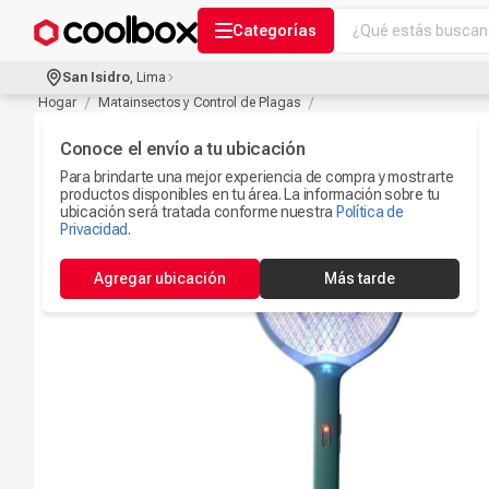
¿Qué estás buscand
Categorías
Términos más bu
San Isidro
,
Lima
Audífonos Con B
Hogar
Matainsectos y Control de Plagas
1
.
Celulares
Conoce el envío a tu ubicación
2
.
Para brindarte una mejor experiencia de compra y mostrarte
Ipad
3
.
productos disponibles en tu área. La información sobre tu
ubicación será tratada conforme nuestra
Política de
Microfono
Privacidad
.
4
.
Iphone 17
5
.
Agregar ubicación
Más tarde
Ps5
6
.
Camaras Seguri
7
.
Parlantes Blueto
8
.
Smartwach
9
.
Accesorios Com
10
.