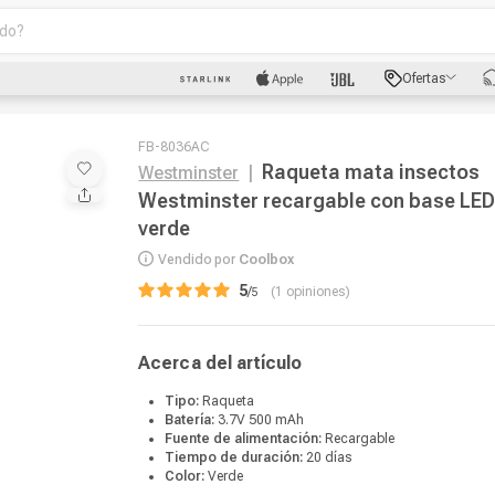
o?
scados
Ofertas
luetooth
FB-8036AC
Raqueta mata insectos
Westminster
|
Westminster recargable con base LED
verde
Vendido por
Coolbox
5
/
1
opiniones
dad
Acerca del artículo
oth
Tipo:
Raqueta
Batería:
3.7V 500 mAh
Fuente de alimentación:
Recargable
puto
Tiempo de duración:
20 días
Color:
Verde