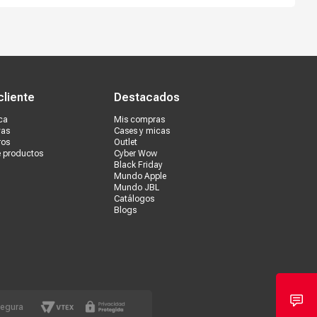
s tiendas
Ventas corporativas
cliente
Destacados
ca
Mis compras
vas
Cases y micas
ros
Outlet
e productos
Cyber Wow
Black Friday
Mundo Apple
Mundo JBL
Catálogos
Blogs
segura