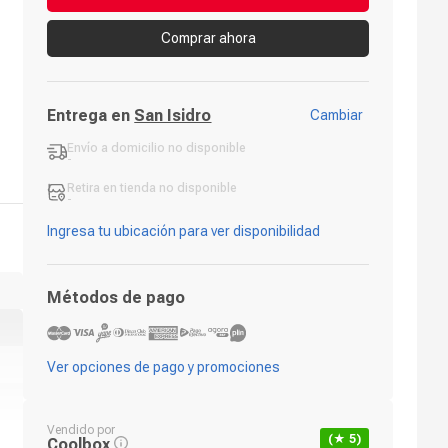
Comprar ahora
Entrega en
San Isidro
Cambiar
Envío a domicilio
no disponible
-
Retira en tienda
no disponible
-
Ingresa tu ubicación para ver disponibilidad
Métodos de pago
Ver opciones de pago y promociones
Vendido por
(★
5
)
Coolbox