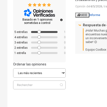
Es bastante útil y práct
Opinión del
4/5/2026
, t
Útil
(0)
Informe
Basado en
1
opiniones
sometidas a control
Respuesta de
¡Hola! Muchas gr
5
estrellas
1
encuentras nuest
4
estrellas
0
un inconveniente
saber! 😊 

3
estrellas
0
2
estrellas
0
Equipo Coolbox
1
estrella
0
Ordenar las opiniones