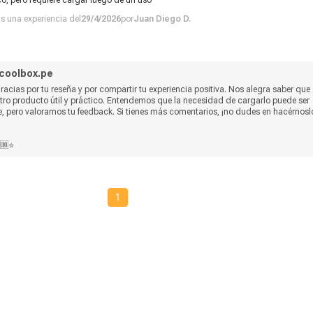
ico, pero requiere cargar luego de un uso
ras una experiencia del
29/4/2026
por
Juan Diego D.
coolbox.pe
acias por tu reseña y por compartir tu experiencia positiva. Nos alegra saber que 
ro producto útil y práctico. Entendemos que la necesidad de cargarlo puede ser 
, pero valoramos tu feedback. Si tienes más comentarios, ¡no dudes en hacérnoslo
 🆒⭐
1