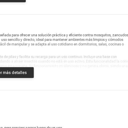
Información adicional
prevenir descargas, con luz LED
de alto brillo incorporado.
Producto digital
No
Vendido por
Coolbox
eñada para ofrecer una solución práctica y eficiente contra mosquitos, zancudos
un uso sencillo y directo, ideal para mantener ambientes más limpios y cómodos
fácil de manipular y se adapta al uso cotidiano en dormitorios, salas, cocinas o
e de pilas y facilita su recarga para un uso continuo. Incluye una base con
dando a atraer insectos cuando no está en uso activo. Esta funcionalidad la conv
como estacionaria. Su funcionamiento es silencioso y no genera olores, siendo una
r más detalles
y diseño en un solo producto. Su acabado en color verde le da un estilo moderno 
orma sencilla de controlar insectos sin recurrir a químicos, sprays o dispositivos
ón para mejorar el confort en el hogar y disfrutar de espacios más tranquilos y