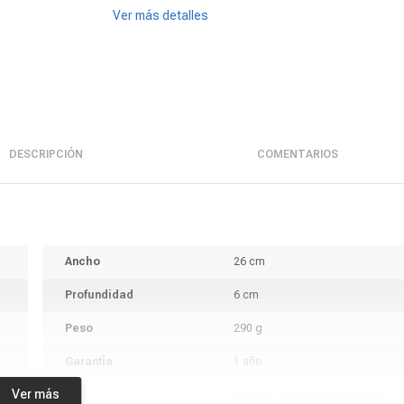
Ver más detalles
DESCRIPCIÓN
COMENTARIOS
Ancho
26 cm
Profundidad
6 cm
Peso
290 g
Garantía
1 año
Ver más
3 capas de red diseñadas para