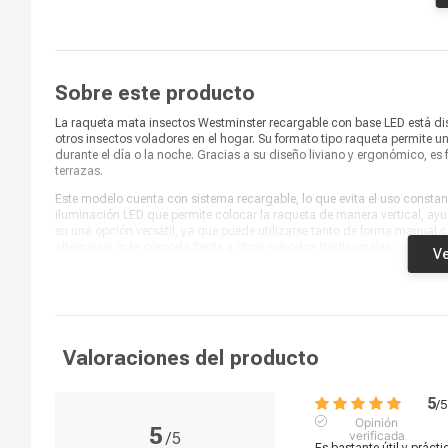
Modelo
FB-8036AC
Marca
WESTMINSTER
Sobre este producto
Alto
52 cm
La raqueta mata insectos Westminster recargable con base LED está dis
otros insectos voladores en el hogar. Su formato tipo raqueta permite 
durante el día o la noche. Gracias a su diseño liviano y ergonómico, es 
terrazas.
Este modelo cuenta con sistema recargable, lo que evita el uso constant
iluminación LED que permite colocar la raqueta de manera vertical, ayu
en una opción versátil, ya que puede utilizarse tanto de forma manual 
alternativa más cómoda frente a otros métodos tradicionales.
Ve
La raqueta mata insectos Westminster combina practicidad, eficiencia 
fácil de identificar dentro del hogar. Es ideal para quienes buscan una f
complejos. Funcional y fácil de usar, esta raqueta es una excelente opci
protegidos frente a insectos.
Valoraciones del producto
5
/
5
Opinión
5
verificada
/
5