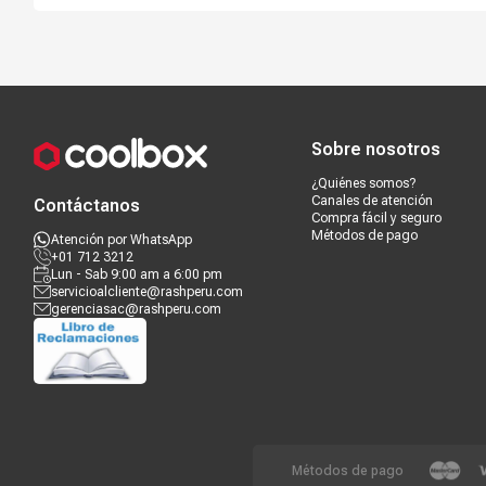
Compra segura
Términos y c
Sobre nosotros
¿Quiénes somos?
Canales de atención
Contáctanos
Compra fácil y seguro
Métodos de pago
Atención por WhatsApp
+01 712 3212
Lun - Sab 9:00 am a 6:00 pm
servicioalcliente@rashperu.com
gerenciasac@rashperu.com
Métodos de pago