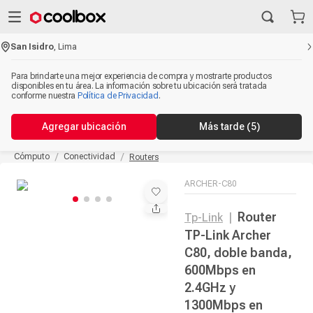
San Isidro
,
Lima
Para brindarte una mejor experiencia de compra y mostrarte productos
disponibles en tu área. La información sobre tu ubicación será tratada
conforme nuestra
Política de Privacidad
.
Agregar ubicación
Más tarde
(5)
Cómputo
Conectividad
Routers
ARCHER-C80
Router
Tp-Link
|
TP-Link Archer
C80, doble banda,
600Mbps en
2.4GHz y
1300Mbps en