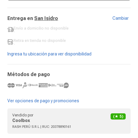
Entrega en
San Isidro
Cambiar
Envío a domicilio
no disponible
-
Retira en tienda
no disponible
-
Ingresa tu ubicación para ver disponibilidad
Métodos de pago
Ver opciones de pago y promociones
Vendido por
(★
5
)
Coolbox
RASH PERÚ S.R.L
| RUC:
20378890161