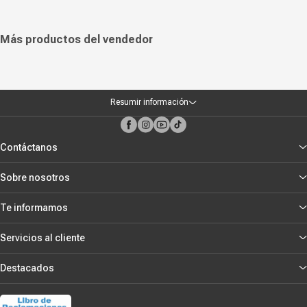
alcance y mejor velocidad en todos tus dispositivos. Es una alternativa
ideal para modernizar tu red doméstica, optimizar tu productividad y
garantizar una experiencia de internet fluida y segura en cada rincón de
tu espacio.
Más productos del vendedor
Resumir información
Contáctanos
Sobre nosotros
Te informamos
Servicios al cliente
Destacados