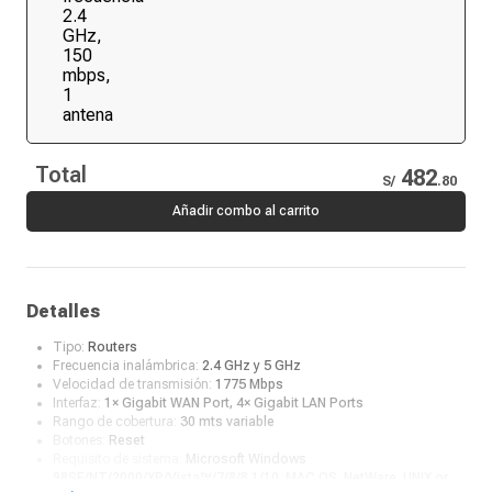
Total
482
S/
.
80
Añadir combo al carrito
Detalles
Tipo:
Routers
Frecuencia inalámbrica:
2.4 GHz y 5 GHz
Velocidad de transmisión:
1775 Mbps
Interfaz:
1× Gigabit WAN Port, 4× Gigabit LAN Ports
Rango de cobertura:
30 mts variable
Botones:
Reset
Requisito de sistema:
Microsoft Windows
98SE/NT/2000/XP/Vista™/7/8/8.1/10, MAC OS, NetWare, UNIX or