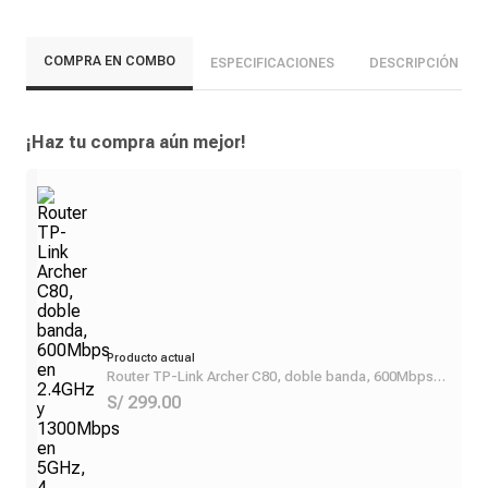
COMPRA EN COMBO
ESPECIFICACIONES
DESCRIPCIÓN
¡Haz tu compra aún mejor!
Producto actual
Router TP-Link Archer C80, doble banda, 600Mbps
en 2.4GHz y 1300Mbps en 5GHz, 4 antenas, 4 puertos
S/ 299.00
LAN