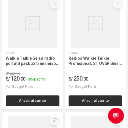
Más reciente
Mayor Descuento
Precio más alto
Precio más bajo
SEISA
SEISA
Nombre, creciente
Walkie Talkie Seisa radio
Radios Walkie Talkie
portátil pack x2 transmisor
Profesional, ST UV5R Seisa,
Nombre, decreciente
y receptor, comunicación
128 Canales 10km Alcance
bidireccional, batería
S/
220
.
00
120
250
S/
.
00
S/
.
00
recargable, negro
45%
DSCTO
Por
Gadget Peru
Por
Gadget Peru
Añadir al carrito
Añadir al carrito