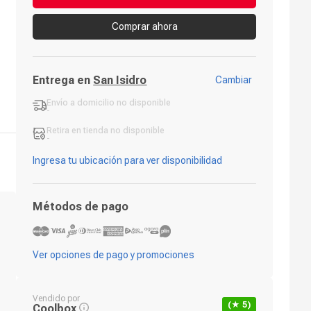
Comprar ahora
Entrega en
San Isidro
Cambiar
Envío a domicilio
no disponible
-
Retira en tienda
no disponible
-
Ingresa tu ubicación para ver disponibilidad
Métodos de pago
Ver opciones de pago y promociones
Vendido por
(★
5
)
Coolbox