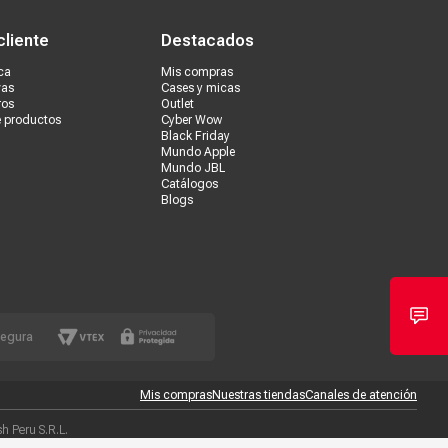
cliente
Destacados
ca
Mis compras
vas
Cases y micas
ros
Outlet
e productos
Cyber Wow
Black Friday
Mundo Apple
Mundo JBL
Catálogos
Blogs
segura
Mis compras
Nuestras tiendas
Canales de atención
 Peru S.R.L.