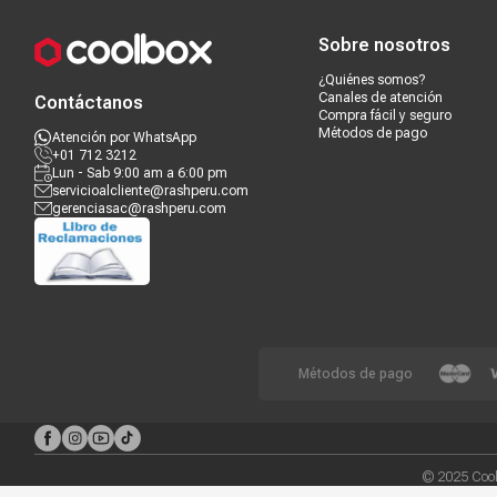
Sobre nosotros
¿Quiénes somos?
Canales de atención
Contáctanos
Compra fácil y seguro
Métodos de pago
Atención por WhatsApp
+01 712 3212
Lun - Sab 9:00 am a 6:00 pm
servicioalcliente@rashperu.com
gerenciasac@rashperu.com
Métodos de pago
© 2025 Cool