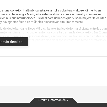
n
Vendido por
Coolbox
er una conexión inalámbrica estable, amplia cobertura y alto rendimiento en
as a su tecnología Mesh, este sistema elimina zonas sin señal y crea una red
ión ni sufrir interrupciones. Es ideal para usuarios que buscan mejorar la calidad
a y navegación fluida en múltiples dispositivos simultáneamente.
e doble banda, el Deco M5 distribuye el tráfico de forma eficiente entre las ba
 mejor rendimiento incluso en entornos con alta demanda de conexión. Sus 2 pue
visores, consolas o impresoras de red, asegurando una transmisión de datos ráp
iguración, control parental, priorización de dispositivos y monitoreo del estado de
r más detalles
enes buscan cobertura uniforme, velocidad estable y administración sencilla en 
n moderna, escalable y eficiente para su conectividad diaria. Con su combinació
pack x1, 2 puertos LAN y diseño compacto, este sistema permite optimizar la señ
 una red confiable en cada ambiente. Es el complemento ideal para potenciar tu ho
aracterizan a TP-Link para acompañar cada jornada de uso de forma práctica,
Resumir información
ondiciones
Políticas de privacidad
Canales de atención
Vende con nosotros
Nuestra