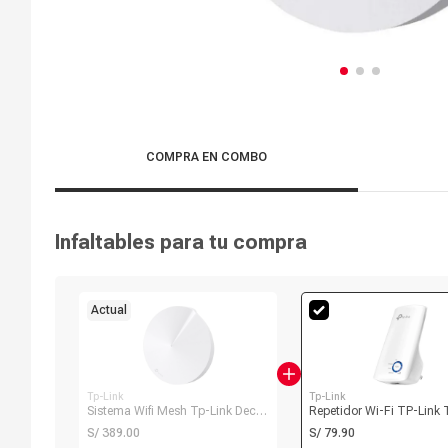
COMPRA EN COMBO
Infaltables para tu compra
Actual
Tp-Link
Tp-Link
Sistema Wifi Mesh Tp-Link Deco
Repetidor Wi-Fi TP-Link 
M5 pack x1, doble banda, 1267
WA850RE 300 Mbps, 1 pu
S/ 389.00
S/ 79.90
mbps, 2 puertos LAN
ethernet