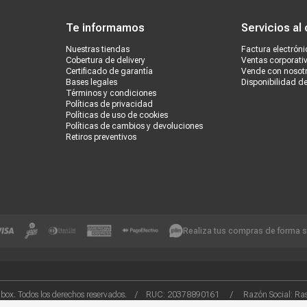
Te informamos
Servicios al 
Nuestras tiendas
Factura electróni
Cobertura de delivery
Ventas corporati
Certificado de garantía
Vende con nosot
Bases legales
Disponibilidad d
Términos y condiciones
Políticas de privacidad
Políticas de uso de cookies
Políticas de cambios y devoluciones
Retiros preventivos
Realiza tus compras de forma 
box. Todos los derechos reservados. / RUC: 20378890161 / Razón Social: Rash