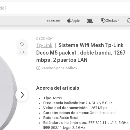
o?
scados
Ofertas
luetooth
DECOM5-1
Sistema Wifi Mesh Tp-Link
Tp-Link
|
Deco M5 pack x1, doble banda, 1267
mbps, 2 puertos LAN
Vendido por
Coolbox
dad
Acerca del artículo
oth
Tipo:
Mesh
Frecuencia inalámbrica:
2.4 GHz y 5 GHz
Velocidad de transmisión:
1267 Mbps
puto
Características de antena:
Omnidireccional
Botones:
Botón Reset
Estándares Inalámbricos:
IEEE 802.11 ac/n/a 5 GHz,
IEEE 802.11 b/g/n 2.4 GHz