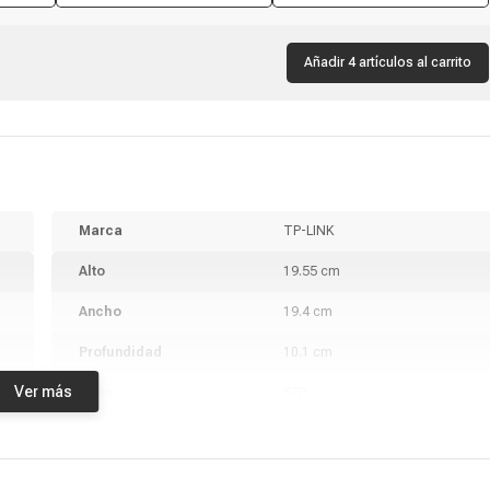
Añadir 4 artículos al carrito
Marca
TP-LINK
Alto
19.55 cm
Ancho
19.4 cm
Profundidad
10.1 cm
Ver más
Peso
670
Garantía
3 años
Producto digital
No