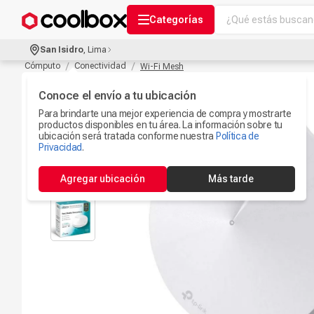
¿Qué estás buscand
Categorías
Términos más bu
San Isidro
,
Lima
Audífonos Con B
Cómputo
Conectividad
Wi-Fi Mesh
1
.
Celulares
Conoce el envío a tu ubicación
2
.
Para brindarte una mejor experiencia de compra y mostrarte
Ipad
3
.
productos disponibles en tu área. La información sobre tu
ubicación será tratada conforme nuestra
Política de
Iphone 17
Privacidad
.
4
.
Microfono
5
.
Agregar ubicación
Más tarde
Camaras Seguri
6
.
Ps5
7
.
Parlantes Blueto
8
.
Accesorios Com
9
.
Smartwach
10
.