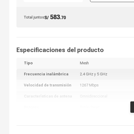
583
Total juntos
S/
.
70
Especificaciones del producto
Tipo
Mesh
Frecuencia inalámbrica
2.4 GHz y 5 GHz
Velocidad de transmisión
1267 Mbps
Características de antena
Omnidireccional
Botones
Botón Reset
IEEE 802.11 ac/n/a 5 GHz, IEEE
Estándares Inalámbricos
802.11 b/g/n 2.4 GHz