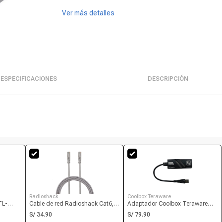
Ver más detalles
ESPECIFICACIONES
DESCRIPCIÓN
Radioshack
Coolbox Teraware
TL-
Cable de red Radioshack Cat6,
Adaptador Coolbox Teraware
erto
conector RJ45, 7.6 metros, gris
USB 3.0 1 puerto RJ45
S/ 34.90
S/ 79.90