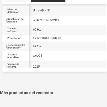
Nivel de
Ultra HD - 4K
definición
Resolución de
3840 x 2160 píxeles
pantalla
Tasa de
60 Hz
refresco
a7 AI PROCESSOR 4K
Procesador
Generación del
Gen 8
procesador
Sistema
webOS
operativo
Versión de
2025
sistema
operativo
LED
Tecnología
Sistema de
20 W
sonido
Más productos del vendedor
Sí
Wi-Fi
Sí
Bluetooth
LED plana
Tipo de