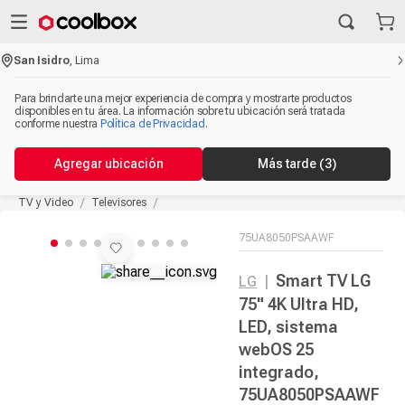
San Isidro
,
Lima
Para brindarte una mejor experiencia de compra y mostrarte productos
disponibles en tu área. La información sobre tu ubicación será tratada
conforme nuestra
Política de Privacidad
.
Agregar ubicación
Más tarde
(3)
TV y Video
Televisores
75UA8050PSAAWF
Smart TV LG
LG
|
75" 4K Ultra HD,
LED, sistema
webOS 25
integrado,
75UA8050PSAAWF