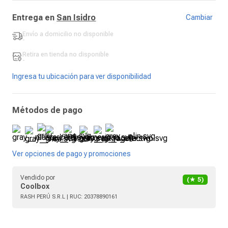
Entrega en
San Isidro
Cambiar
Envío a domicilio
no disponible
-
Retira en tienda
no disponible
-
Ingresa tu ubicación para ver disponibilidad
Métodos de pago
Ver opciones de pago y promociones
Vendido por
(★
5
)
Coolbox
RASH PERÚ S.R.L
| RUC:
20378890161