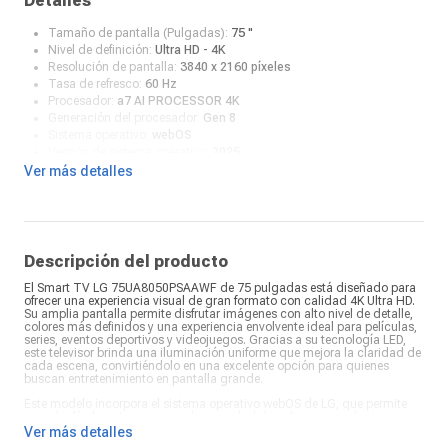
Detalles
Tamaño de pantalla (Pulgadas):
75 "
Nivel de definición:
Ultra HD - 4K
Resolución de pantalla:
3840 x 2160 píxeles
Tasa de refresco:
60 Hz
Procesador:
a7 AI PROCESSOR 4K
Generación del procesador:
Gen 8
Sistema operativo:
webOS
Versión de sistema operativo:
2025
Tecnología:
LED
Ver más detalles
Sistema de sonido:
20 W
Wi-Fi:
Sí
Bluetooth:
Sí
Tipo de pantalla:
LED plana
Sintonizador digital:
Sí
Descripción del producto
Comandos de voz:
Sí
El Smart TV LG 75UA8050PSAAWF de 75 pulgadas está diseñado para
Control remoto:
Sí
ofrecer una experiencia visual de gran formato con calidad 4K Ultra HD.
Relación de contraste:
1000:1
Su amplia pantalla permite disfrutar imágenes con alto nivel de detalle,
Brillo:
300 nits
colores más definidos y una experiencia envolvente ideal para películas,
Temperatura de color:
Ajuste automático
series, eventos deportivos y videojuegos. Gracias a su tecnología LED,
este televisor brinda una iluminación uniforme que mejora la claridad de
Conexión RCA:
No
cada escena, convirtiéndolo en una excelente opción para quienes
Conexión VGA:
No
buscan entretenimiento en pantalla grande.
Lector memoria SD:
No
Este modelo incorpora el sistema operativo webOS de LG, que permite
Puertos USB:
Sí
acceder fácilmente a una amplia variedad de aplicaciones de streaming
Puertos HDMI:
Sí
como Netflix, YouTube, Disney+, Prime Video y más. Su interfaz intuitiva
Ver más detalles
Puerto Ethernet:
Sí
facilita la navegación y permite personalizar la experiencia de usuario