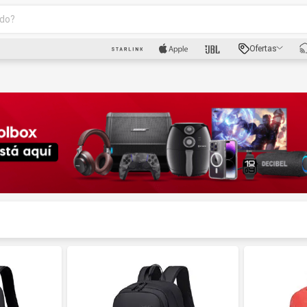
o?
scados
Ofertas
luetooth
dad
oth
puto