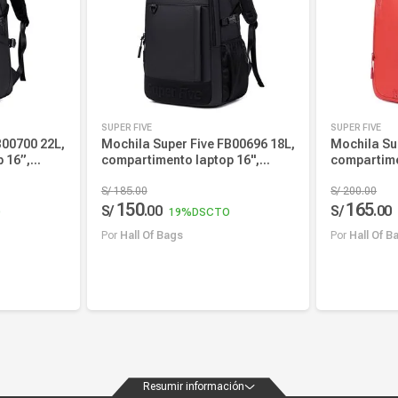
SUPER FIVE
SUPER FIVE
B00700 22L,
Mochila Super Five FB00696 18L,
Mochila Su
 16”,
compartimento laptop 16",
compartime
esistente a
impermeable, bolsillos
impermeabl
laterales, negro
S/
185
.
00
organizado
S/
200
.
00
150
165
S/
.
00
S/
.
00
O
19%
DSCTO
Por
Hall Of Bags
Por
Hall Of B
Añadir al carrito
Añadi
Resumir información