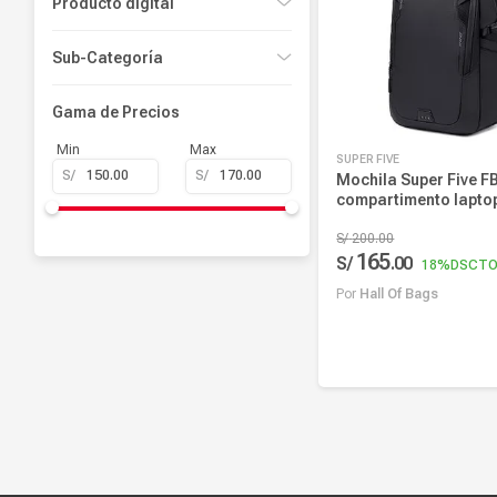
Producto digital
No
Sub-Categoría
Mochilas
Gama de Precios
Min
Max
SUPER FIVE
S/
S/
Mochila Super Five F
compartimento laptop
bolsillos laterales, r
rasguños, negro
S/
200
.
00
165
S/
.
00
18%
DSCT
Por
Hall Of Bags
Añadir al carrito