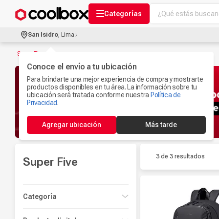
¿Qué estás buscand
Categorías
Términos más bu
San Isidro
,
Lima
Audífonos Con B
1
.
Super Five
Celulares
Conoce el envío a tu ubicación
2
.
Para brindarte una mejor experiencia de compra y mostrarte
Ipad
3
.
productos disponibles en tu área. La información sobre tu
ubicación será tratada conforme nuestra
Política de
Iphone 17
Privacidad
.
4
.
Microfono
5
.
Agregar ubicación
Más tarde
Camaras Seguri
6
.
Ps5
7
.
3 de 3
resultados
Super Five
Parlantes Blueto
8
.
Accesorios Com
9
.
Categoría
Smartwach
10
.
Viajes