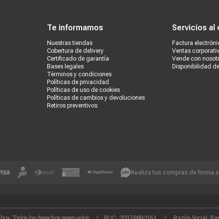
ondiciones
Políticas de privacidad
Canales de atención
Vende con nosotros
Nuestra
Te informamos
Servicios al 
Nuestras tiendas
Factura electróni
Cobertura de delivery
Ventas corporati
Certificado de garantía
Vende con nosot
Bases legales
Disponibilidad d
Términos y condiciones
Políticas de privacidad
Políticas de uso de cookies
Políticas de cambios y devoluciones
Retiros preventivos
Realiza tus compras de forma 
box. Todos los derechos reservados. / RUC: 20378890161 / Razón Social: Rash