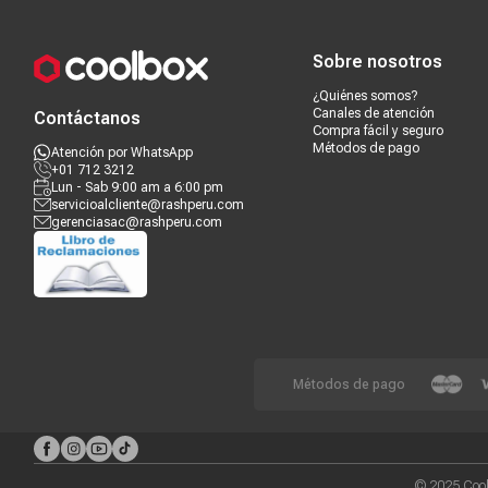
Compra segura
Términos y c
Sobre nosotros
¿Quiénes somos?
Canales de atención
Contáctanos
Compra fácil y seguro
Métodos de pago
Atención por WhatsApp
+01 712 3212
Lun - Sab 9:00 am a 6:00 pm
servicioalcliente@rashperu.com
gerenciasac@rashperu.com
Métodos de pago
© 2025 Cool