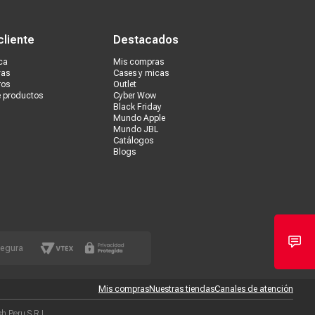
s tiendas
Ventas corporativas
cliente
Destacados
ca
Mis compras
vas
Cases y micas
ros
Outlet
e productos
Cyber Wow
Black Friday
Mundo Apple
Mundo JBL
Catálogos
Blogs
segura
Mis compras
Nuestras tiendas
Canales de atención
 Peru S.R.L.