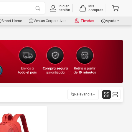
Iniciar
Mis
sesión
compras
Smart Home
Ventas Corporativas
Tiendas
Ayuda
Relevancia
Relevancia
Más reciente
Mayor Descuento