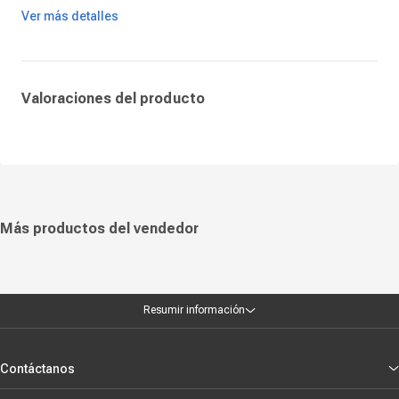
todo su ciclo de vida.
Ver más detalles
Su instalación es sencilla y contribuye a mantener el óptimo desempeño
de la impresora. Es una excelente opción para quienes buscan un
repuesto confiable, duradero y con la calidad característica de Brother
para entornos de trabajo exigentes.
Valoraciones del producto
Más productos del vendedor
Resumir información
Contáctanos