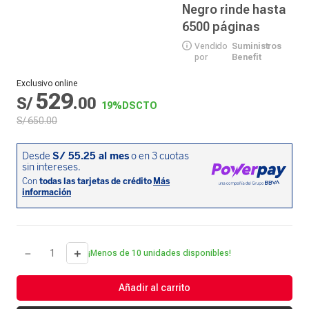
Negro rinde hasta
6500 páginas
Vendido
Suministros
por
Benefit
Exclusivo online
529
S/
.
00
19%
DSCTO
S/
650
.
00
－
＋
¡Menos de 10 unidades disponibles!
Añadir al carrito