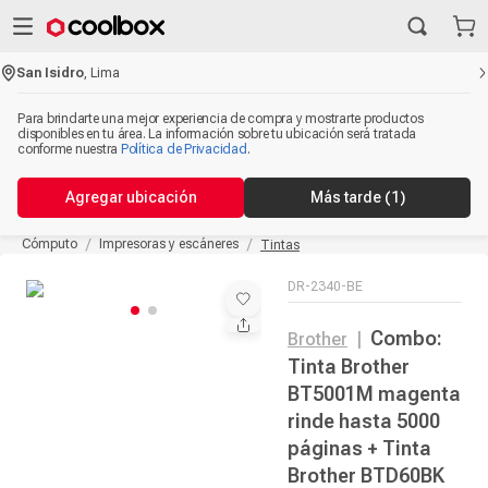
San Isidro
,
Lima
Para brindarte una mejor experiencia de compra y mostrarte productos
disponibles en tu área. La información sobre tu ubicación será tratada
conforme nuestra
Política de Privacidad
.
Agregar ubicación
Más tarde
(1)
Cómputo
Impresoras y escáneres
Tintas
DR-2340-BE
Combo:
Brother
|
Tinta Brother
BT5001M magenta
rinde hasta 5000
páginas + Tinta
Brother BTD60BK