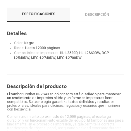
ESPECIFICACIONES
DESCRIPCIÓN
Detalles
Color:
Negro
Rinde:
Hasta 12000 páginas
Compatible con impresoras:
HL-L2320D, HL-L2360DW, DCP
L2540DW, MFC-L2740DW, MFC-L2700DW
Descripción del producto
El tambor Brother DR2340 en color negro está diseñado para mantener
un rendimiento de impresión nítido y uniforme en impresoras láser
compatibles. Su tecnología garantiza textos definidos y resultados
profesionales, ideales para oficinas, negocios y usuarios que imprimen
con frecuencia.
Con un rendimiento aproximado de 12,000 páginas, ofrece larga
duración y un funcionamiento estable del equipo. El tambor es una pieza
fundamental en el proceso de impresión, ya que permite la correcta
transferencia del tóner al papel, asegurando calidad constante durante