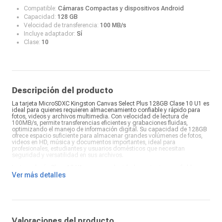
Compatible:
Cámaras Compactas y dispositivos Android
Capacidad:
128 GB
Velocidad de transferencia:
100 MB/s
Incluye adaptador:
Sí
Clase:
10
Descripción del producto
La tarjeta MicroSDXC Kingston Canvas Select Plus 128GB Clase 10 U1 es
ideal para quienes requieren almacenamiento confiable y rápido para
fotos, videos y archivos multimedia. Con velocidad de lectura de
100MB/s, permite transferencias eficientes y grabaciones fluidas,
optimizando el manejo de información digital. Su capacidad de 128GB
ofrece espacio suficiente para almacenar grandes volúmenes de fotos,
videos en HD, música y documentos importantes, ideal para
profesionales, estudiantes y usuarios domésticos que necesitan
seguridad y versatilidad en sus archivos.
La tecnología Clase 10 U1 asegura velocidad constante y confiable,
permitiendo grabaciones de alta definición sin interrupciones. Su
Ver más detalles
construcción resistente protege los datos frente a golpes, humedad y
temperaturas extremas, garantizando durabilidad y seguridad. La
compatibilidad con múltiples dispositivos permite su uso en cámaras
digitales, celulares, tablets y laptops, ofreciendo una solución versátil
para distintos entornos digitales.
La Kingston Canvas Select Plus 128GB combina capacidad, velocidad y
Valoraciones del producto