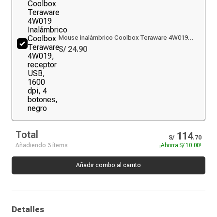
Mouse inalámbrico Coolbox Teraware 4W019
Inalámbrico Coolbox Teraware 4W019, receptor
S/ 24.90
USB, 1600 dpi, 4 botones, negro
Total
114
S/
.
70
Añadiendo 3 ítems
¡Ahorra
S/ 10.00
!
Añadir combo al carrito
Detalles