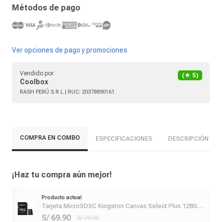
Métodos de pago
Ver opciones de pago y promociones
Vendido por
(★
5
)
Coolbox
RASH PERÚ S.R.L
| RUC:
20378890161
COMPRA EN COMBO
ESPECIFICACIONES
DESCRIPCIÓN
¡Haz tu compra aún mejor!
Producto actual
Tarjeta MicroSDXC Kingston Canvas Select Plus 128GB,
U1, Clase 10, 100MB/s
S/ 69.90
S/ 79.90