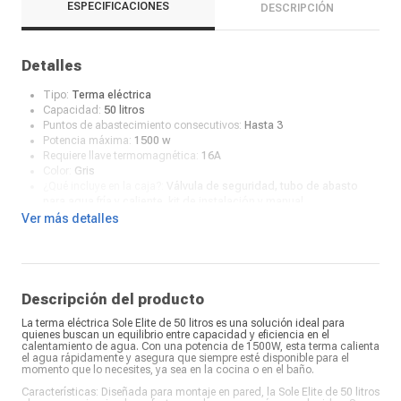
ESPECIFICACIONES
DESCRIPCIÓN
Detalles
Tipo:
Terma eléctrica
Capacidad:
50 litros
Puntos de abastecimiento consecutivos:
Hasta 3
Potencia máxima:
1500 w
Requiere llave termomagnética:
16A
Color:
Gris
¿Qué incluye en la caja?:
Válvula de seguridad, tubo de abasto
para agua fría y caliente, kit de instalación y manual
Ver más detalles
Descripción del producto
La terma eléctrica Sole Elite de 50 litros es una solución ideal para
quienes buscan un equilibrio entre capacidad y eficiencia en el
calentamiento de agua. Con una potencia de 1500W, esta terma calienta
el agua rápidamente y asegura que siempre esté disponible para el
momento que lo necesites, ya sea en la cocina o en el baño.
Características: Diseñada para montaje en pared, la Sole Elite de 50 litros