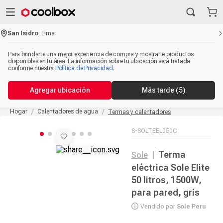
San Isidro
,
Lima
Para brindarte una mejor experiencia de compra y mostrarte productos
disponibles en tu área. La información sobre tu ubicación será tratada
conforme nuestra
Política de Privacidad
.
Agregar ubicación
Más tarde
(5)
Hogar
Calentadores de agua
Termas y calentadores
S-SOLTEEL050C
Terma
Sole
|
eléctrica Sole Elite
50 litros, 1500W,
para pared, gris
Vendido por
Sole Peru