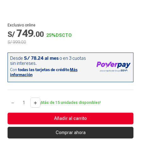
Exclusivo online
749
S/
.
00
25%
DSCTO
S/
999
.
00
－
＋
¡Más de 15 unidades disponibles!
Añadir al carrito
Comprar ahora