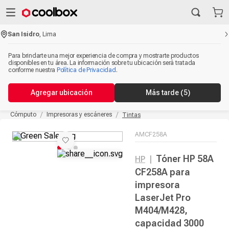
San Isidro
,
Lima
Para brindarte una mejor experiencia de compra y mostrarte productos
disponibles en tu área. La información sobre tu ubicación será tratada
conforme nuestra
Política de Privacidad
.
Agregar ubicación
Más tarde
(5)
Cómputo
Impresoras y escáneres
Tintas
AMCF258A
Tóner HP 58A
HP
|
CF258A para
impresora
LaserJet Pro
M404/M428,
capacidad 3000