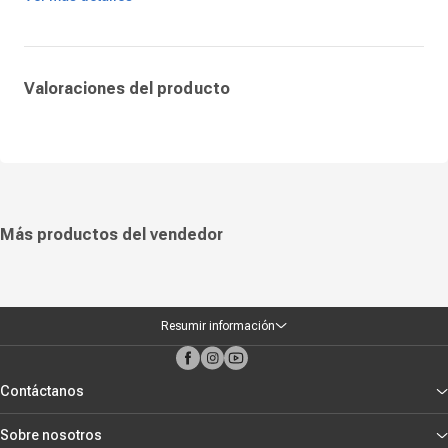
El HP 58A negro es la opción perfecta para quienes necesitan un
consumible de instalación sencilla, larga duración y calidad constante.
Su eficiencia y rendimiento equilibrado permiten mantener la
productividad diaria sin interrupciones, ofreciendo resultados
profesionales en todo momento.
Valoraciones del producto
Más productos del vendedor
Resumir información
Contáctanos
Sobre nosotros