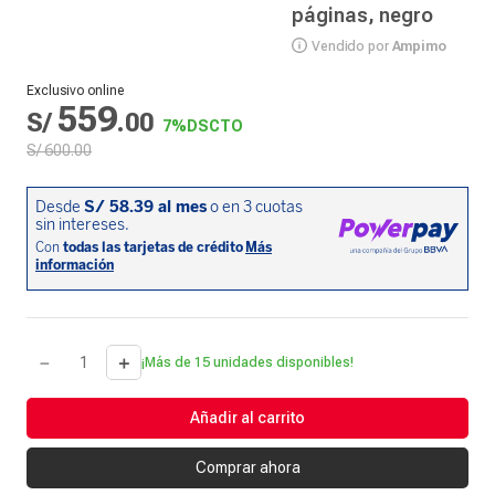
páginas, negro
Vendido por
Ampimo
Exclusivo online
559
S/
.
00
7%
DSCTO
S/
600
.
00
－
＋
¡Más de 15 unidades disponibles!
Añadir al carrito
Comprar ahora