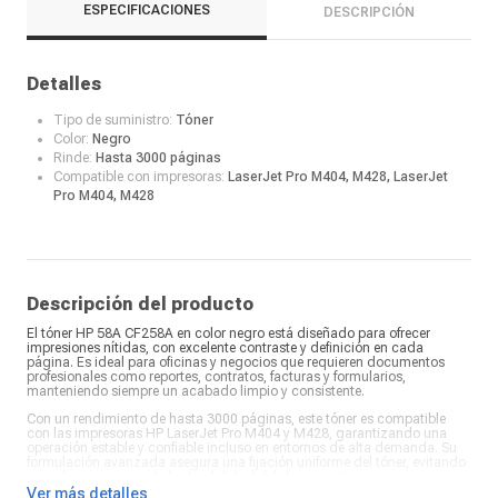
ESPECIFICACIONES
DESCRIPCIÓN
Detalles
Tipo de suministro:
Tóner
Color:
Negro
Rinde:
Hasta 3000 páginas
Compatible con impresoras:
LaserJet Pro M404, M428, LaserJet
Pro M404, M428
Descripción del producto
El tóner HP 58A CF258A en color negro está diseñado para ofrecer
impresiones nítidas, con excelente contraste y definición en cada
página. Es ideal para oficinas y negocios que requieren documentos
profesionales como reportes, contratos, facturas y formularios,
manteniendo siempre un acabado limpio y consistente.
Con un rendimiento de hasta 3000 páginas, este tóner es compatible
con las impresoras HP LaserJet Pro M404 y M428, garantizando una
operación estable y confiable incluso en entornos de alta demanda. Su
formulación avanzada asegura una fijación uniforme del tóner, evitando
manchas y mejorando la durabilidad del documento impreso.
Ver más detalles