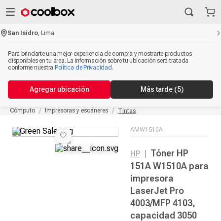
San Isidro
,
Lima
Para brindarte una mejor experiencia de compra y mostrarte productos
disponibles en tu área. La información sobre tu ubicación será tratada
conforme nuestra
Política de Privacidad
.
Agregar ubicación
Más tarde
(5)
Cómputo
Impresoras y escáneres
Tintas
AMW1510A
Tóner HP
HP
|
151A W1510A para
impresora
LaserJet Pro
4003/MFP 4103,
capacidad 3050