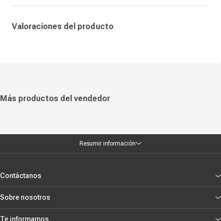
rendimiento equilibrado y la calidad característica de HP lo convierten
en un cartucho ideal para mantener la productividad diaria sin
comprometer la claridad del documento.
Valoraciones del producto
Más productos del vendedor
Resumir información
Contáctanos
Sobre nosotros
Te informamos