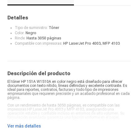
Detalles
Tipo de suministro:
Tóner
Color:
Negro
Rinde:
Hasta 3050 páginas
Compatible con impresoras:
HP LaserJet Pro 4003, MFP 4103
Descripción del producto
El tóner HP 151A W1510A en color negro está diseñado para ofrecer
documentos con texto nítido, líneas definidas y excelente contraste. Es
ideal para reportes, contratos, facturas y todo tipo de impresiones
empresariales que requieren precisión y un acabado profesional en cada
página.
Con un rendimiento de hasta 3050 páginas, es compatible con las
impresoras HP LaserJet Pro 4003 y MFP 4103, asegurando una
operación estable y confiable incluso en entornos de alto volumen. Su
formulación avanzada garantiza una fijación uniforme en el papel,
reduciendo el riesgo de manchas y manteniendo una calidad constante
en impresiones largas o continuas.
Ver más detalles
El HP 151A negro es una excelente opción para oficinas y negocios que
buscan eficiencia, durabilidad y un consumible de fácil instalación. Su