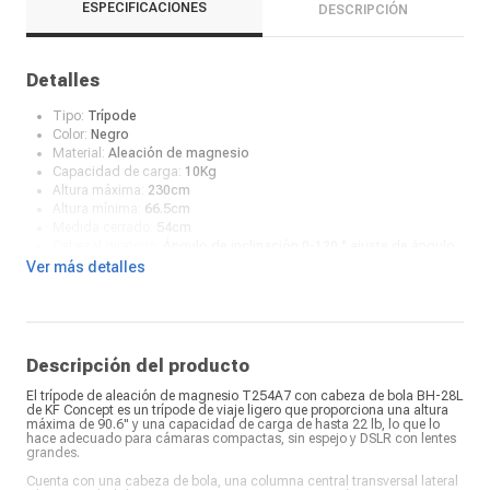
ESPECIFICACIONES
DESCRIPCIÓN
Detalles
Tipo:
Trípode
Color:
Negro
Material:
Aleación de magnesio
Capacidad de carga:
10Kg
Altura máxima:
230cm
Altura mínima:
66.5cm
Medida cerrado:
54cm
Cabezal giratorio:
Ángulo de inclinación 0-120 ° ajuste de ángulo
y horizontal 360 ° panorámico, disparo de ajuste arbitrario de
Ver más detalles
ángulo.
Compatibilidad:
Cámaras compactas, sin espejo y DSLR con
lentes grandes.
Características extras:
Longitud cerrada: 54cm. Tipo de bloqueo
de pierna: Flip Lock
Descripción del producto
El trípode de aleación de magnesio T254A7 con cabeza de bola BH-28L
de KF Concept es un trípode de viaje ligero que proporciona una altura
máxima de 90.6" y una capacidad de carga de hasta 22 lb, lo que lo
hace adecuado para cámaras compactas, sin espejo y DSLR con lentes
grandes.
Cuenta con una cabeza de bola, una columna central transversal lateral