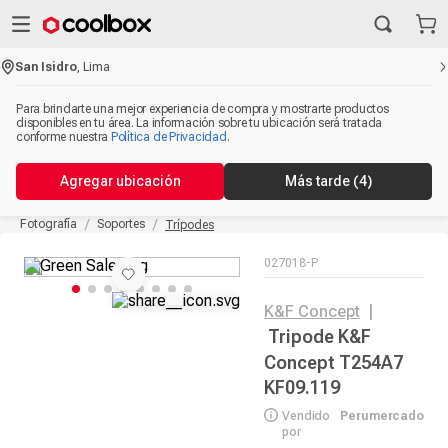
San Isidro
,
Lima
Para brindarte una mejor experiencia de compra y mostrarte productos
disponibles en tu área. La información sobre tu ubicación será tratada
conforme nuestra
Política de Privacidad
.
Agregar ubicación
Más tarde
(3)
Fotografía
Soportes
Trípodes
027018-P
K&F Concept
|
Tripode K&F
Concept T254A7
KF09.119
Vendido
Perumercado
por