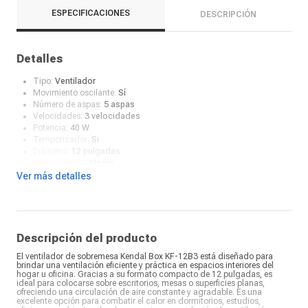
ESPECIFICACIONES
DESCRIPCIÓN
Detalles
Tipo:
Ventilador
Movimiento oscilante:
Sí
Número de aspas:
5 aspas
Velocidades:
3 velocidades
Potencia:
40 W
Temporizador:
Si
Diámetro:
12 pulgadas
Nivel de ruido:
Medio
Fuente de poder:
Eléctrica
Ver más detalles
Color:
Negro
Voltaje:
220
Consumo (Kw):
0,4Kw/H
Tipo de control:
Manual
Niveles de ventilación:
3
Descripción del producto
El ventilador de sobremesa Kendal Box KF-12B3 está diseñado para
brindar una ventilación eficiente y práctica en espacios interiores del
hogar u oficina. Gracias a su formato compacto de 12 pulgadas, es
ideal para colocarse sobre escritorios, mesas o superficies planas,
ofreciendo una circulación de aire constante y agradable. Es una
excelente opción para combatir el calor en dormitorios, estudios,