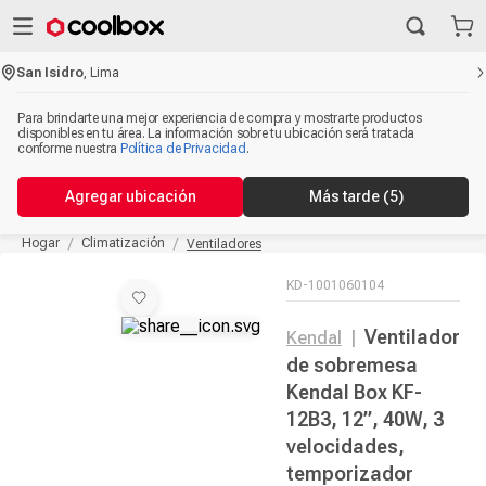
San Isidro
,
Lima
Para brindarte una mejor experiencia de compra y mostrarte productos
disponibles en tu área. La información sobre tu ubicación será tratada
conforme nuestra
Política de Privacidad
.
Agregar ubicación
Más tarde
(5)
Hogar
Climatización
Ventiladores
KD-1001060104
Ventilador
Kendal
|
de sobremesa
Kendal Box KF-
12B3, 12”, 40W, 3
velocidades,
temporizador