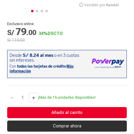
Vendido por
Kendal
Exclusivo online
79
S/
.
00
34%
DSCTO
S/
119
.
00
－
＋
¡Más de 15 unidades disponibles!
Añadir al carrito
Comprar ahora