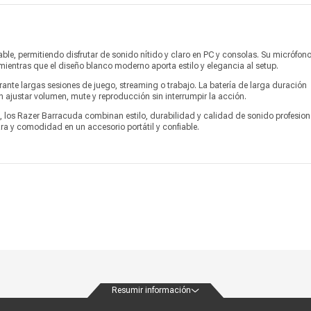
Vendido por
Coolbox
le, permitiendo disfrutar de sonido nítido y claro en PC y consolas. Su micrófon
ientras que el diseño blanco moderno aporta estilo y elegancia al setup.
nte largas sesiones de juego, streaming o trabajo. La batería de larga duración
an ajustar volumen, mute y reproducción sin interrumpir la acción.
 los Razer Barracuda combinan estilo, durabilidad y calidad de sonido profesion
a y comodidad en un accesorio portátil y confiable.
Resumir información
ondiciones
Políticas de privacidad
Canales de atención
Vende con nosotros
Nuestra