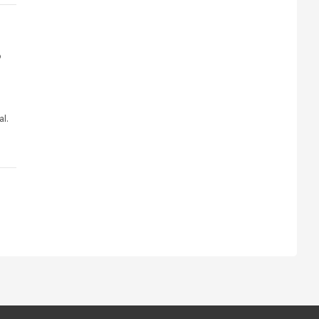
o
al.
s tiendas
Ventas corporativas