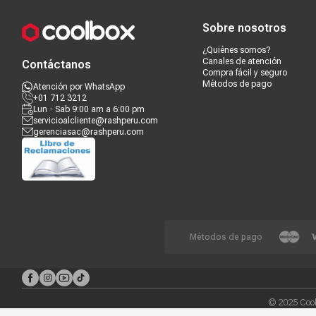
Sobre nosotros
¿Quiénes somos?
Canales de atención
Contáctanos
Compra fácil y seguro
Métodos de pago
Atención por WhatsApp
+01 712 3212
Lun - Sab 9:00 am a 6:00 pm
servicioalcliente@rashperu.com
gerenciasac@rashperu.com
Métodos de pago
© 2025 Cool