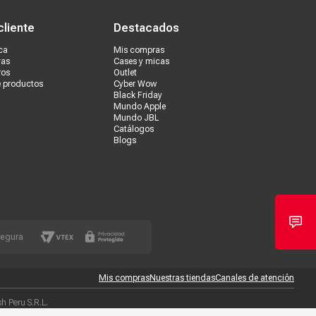
cliente
Destacados
ca
Mis compras
vas
Cases y micas
ros
Outlet
e productos
Cyber Wow
Black Friday
Mundo Apple
Mundo JBL
Catálogos
Blogs
segura
Mis compras
Nuestras tiendas
Canales de atención
 Peru S.R.L.