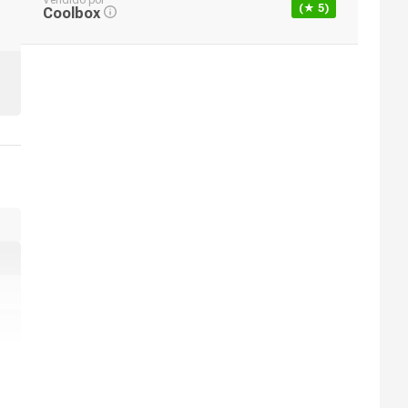
Vendido por
(★
5
)
Coolbox