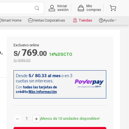
Iniciar
Mis
sesión
compras
Smart Home
Ventas Corporativas
Tiendas
Ayuda
Exclusivo online
769
o,
S/
.
00
14%
DSCTO
S/
899
.
00
－
＋
¡Menos de 10 unidades disponibles!