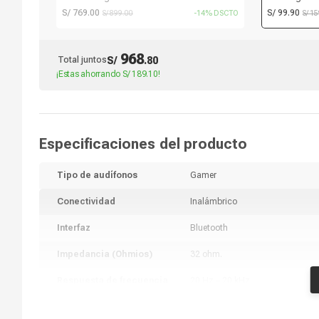
micrófono, inalámbrico, bluetooth, PC y
Lightsync, c
S/ 769.00
S/ 99.90
S/ 899.00
-14% DSCTO
S/ 1
consolas, blanco
botones, luc
968
Total juntos
S/
.
80
¡Estas ahorrando
S/ 189.10
!
Especificaciones del producto
Tipo de audífonos
Gamer
Conectividad
Inalámbrico
Interfaz
Bluetooth
Impedancia (Ohmios)
32 ohm.
Respuesta de frecuencia
20 Hz – 20 kHz
Sensibilidad
96 dB SPL/mW a 1 KHz