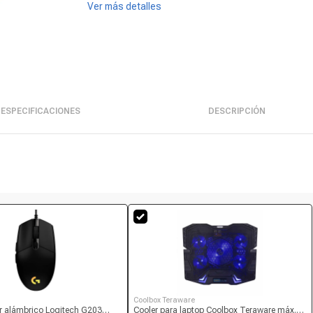
Ver más detalles
ESPECIFICACIONES
DESCRIPCIÓN
Coolbox Teraware
 alámbrico Logitech G203
Cooler para laptop Coolbox Teraware máx.