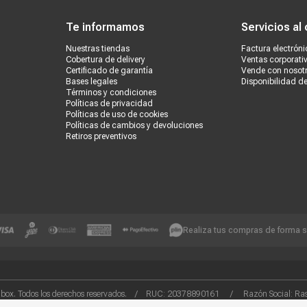
Te informamos
Servicios al 
Nuestras tiendas
Factura electróni
Cobertura de delivery
Ventas corporati
Certificado de garantía
Vende con nosot
Bases legales
Disponibilidad d
Términos y condiciones
Políticas de privacidad
Políticas de uso de cookies
Políticas de cambios y devoluciones
Retiros preventivos
Realiza tus compras de forma 
box. Todos los derechos reservados. / RUC: 20378890161 / Razón Social: Rash