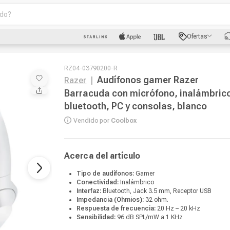
o?
scados
Ofertas
luetooth
RZ04-03790200-R
Audífonos gamer Razer
Razer
|
Barracuda con micrófono, inalámbric
bluetooth, PC y consolas, blanco
dad
Vendido por
Coolbox
Acerca del artículo
oth
Tipo de audífonos:
Gamer
Conectividad:
Inalámbrico
Interfaz:
Bluetooth, Jack 3.5 mm, Receptor USB
puto
Impedancia (Ohmios):
32 ohm.
Respuesta de frecuencia:
20 Hz – 20 kHz
Sensibilidad:
96 dB SPL/mW a 1 KHz