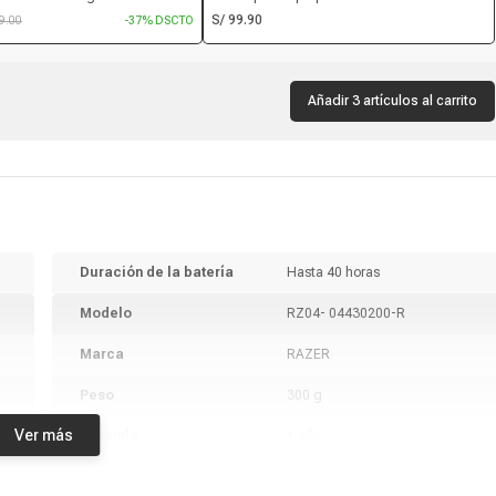
onexión USB, 8000 dpi, 6
17", 2 puertos USB, 5 ventiladores, altura
S/ 99.90
59.00
-37% DSCTO
es RGB, negro
ajustable
Añadir 3 artículos al carrito
Duración de la batería
Hasta 40 horas
Modelo
RZ04- 04430200-R
Marca
RAZER
Peso
300 g
Ver más
Garantía
1 año
Producto digital
No