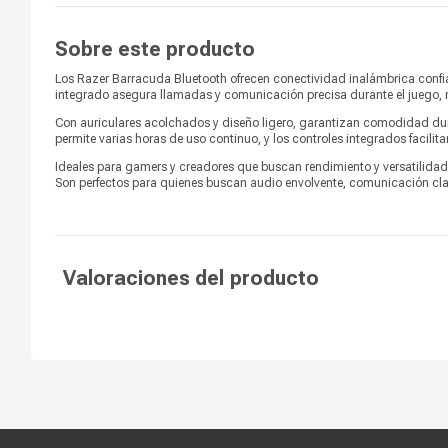
Diámetro de diafragma
50 mm
Sobre este producto
Patrones polares
omnidireccional
Los Razer Barracuda Bluetooth ofrecen conectividad inalámbrica confiab
integrado asegura llamadas y comunicación precisa durante el juego, m
Con auriculares acolchados y diseño ligero, garantizan comodidad dura
permite varias horas de uso continuo, y los controles integrados facilit
Ideales para gamers y creadores que buscan rendimiento y versatilidad,
Son perfectos para quienes buscan audio envolvente, comunicación clar
Valoraciones del producto
Compra segura
Términos y c