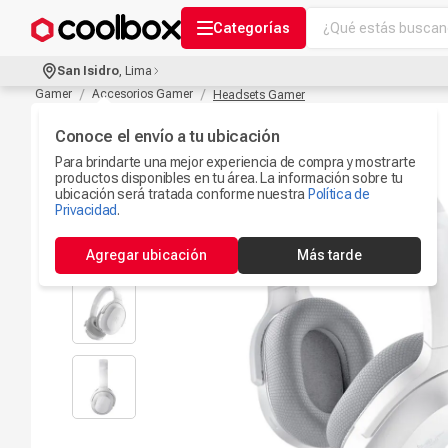
¿Qué estás buscand
Categorías
Términos más bu
San Isidro
,
Lima
Audífonos Con B
Gamer
Accesorios Gamer
Headsets Gamer
1
.
Celulares
Conoce el envío a tu ubicación
2
.
Para brindarte una mejor experiencia de compra y mostrarte
Ipad
3
.
productos disponibles en tu área. La información sobre tu
ubicación será tratada conforme nuestra
Política de
Iphone 17
Privacidad
.
4
.
Camaras Seguri
5
.
Agregar ubicación
Más tarde
Ps5
6
.
Microfono
7
.
Parlantes Blueto
8
.
Accesorios Com
9
.
Smartwach
10
.