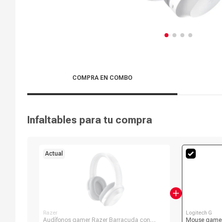
COMPRA EN COMBO
Infaltables para tu compra
Actual
Razer
Logitech G
Audífonos gamer Razer Barracuda con
Mouse gamer