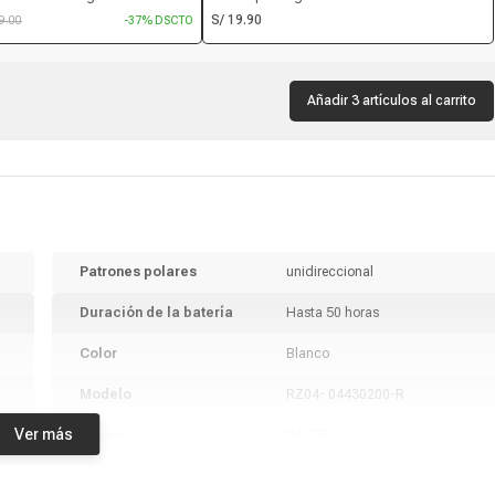
onexión USB, 8000 dpi, 6
medidas 22cm x 19cm, con soporte de
S/ 19.90
59.00
-37% DSCTO
es RGB, negro
muñeca, color negro
Añadir 3 artículos al carrito
Patrones polares
unidireccional
Duración de la batería
Hasta 50 horas
Color
Blanco
Modelo
RZ04- 04430200-R
Ver más
Marca
RAZER
Peso
250