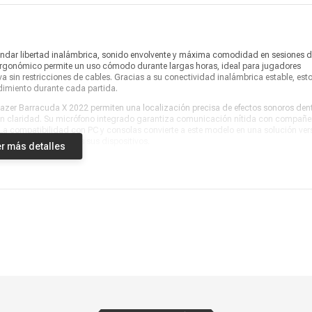
Garantía
1 año
Producto digital
No
ndar libertad inalámbrica, sonido envolvente y máxima comodidad en sesiones 
Vendido por
Coolbox
ergonómico permite un uso cómodo durante largas horas, ideal para jugadores
a sin restricciones de cables. Gracias a su conectividad inalámbrica estable, est
ndimiento durante cada partida.
 Razer Barracuda X 2022 permiten una localización precisa de efectos sonoros den
gran claridad. Su micrófono integrado garantiza comunicación nítida con compañe
 La compatibilidad con PC y consolas convierte a este modelo en una solución vers
 confiable para todos sus dispositivos.
r más detalles
para quienes buscan rendimiento, portabilidad y calidad de audio en un solo
 envolvente y conectividad inalámbrica estable. Con su combinación de diseño
ado, compatibilidad con PC y consolas y elegante acabado mercury, estos audífono
rrupciones. Son el complemento ideal para potenciar tu setup gamer, mejorar la
zan a Razer para acompañar cada partida de forma práctica, organizada y altame