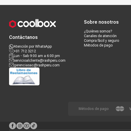
Compra segura
Términos y c
Sobre nosotros
¿Quiénes somos?
Canales de atención
Contáctanos
Compra fácil y seguro
Métodos de pago
Atención por WhatsApp
+01 712 3212
Lun - Sab 9:00 am a 6:00 pm
servicioalcliente@rashperu.com
gerenciasac@rashperu.com
Métodos de pago