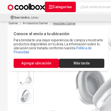
¿Qué estás buscand
Categorías
Términos más bu
San Isidro
,
Lima
Audífonos Con B
Gamer
Accesorios Gamer
Headsets Gamer
1
.
Celulares
Conoce el envío a tu ubicación
2
.
Para brindarte una mejor experiencia de compra y mostrarte
Ipad
3
.
productos disponibles en tu área. La información sobre tu
ubicación será tratada conforme nuestra
Política de
Microfono
Privacidad
.
4
.
Iphone 17
5
.
Agregar ubicación
Más tarde
Ps5
6
.
Camaras Seguri
7
.
Parlantes Blueto
8
.
Smartwach
9
.
Accesorios Com
10
.