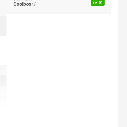
Vendido por
(★
5
)
Coolbox