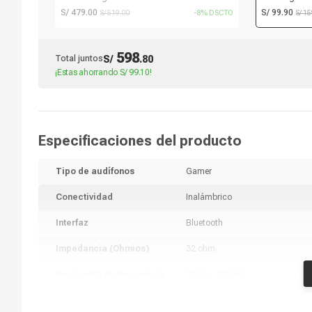
con micrófono, inalámbricos, wireless 7.1, PC
Lightsync, c
S/ 479.00
S/ 99.90
S/ 519.00
-8% DSCTO
S/ 1
y consolas, mercury
botones, luc
598
Total juntos
S/
.
80
¡Estas ahorrando
S/ 99.10
!
Especificaciones del producto
Tipo de audífonos
Gamer
Conectividad
Inalámbrico
Interfaz
Bluetooth
Impedancia (Ohmios)
32 ohm.
Respuesta de frecuencia
20 Hz – 20 kHz
Sensibilidad
96 dB SPL/mW a 1 KHz