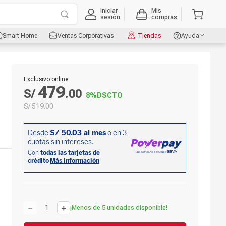
Iniciar
Mis
sesión
compras
Smart Home
Ventas Corporativas
Tiendas
Ayuda
Exclusivo online
479
S/
.
00
8%
DSCTO
S/
519
.
00
－
＋
¡Menos de 5 unidades disponible!