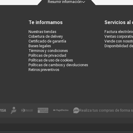
Resumir información
ondiciones
Políticas de privacidad
Canales de atención
Vende con nosotros
Nuestra
Te informamos
Servicios al 
Nuestras tiendas
Factura electróni
Cobertura de delivery
Ventas corporati
Certificado de garantía
Vende con nosot
Bases legales
Disponibilidad d
Términos y condiciones
Políticas de privacidad
Políticas de uso de cookies
Políticas de cambios y devoluciones
Retiros preventivos
Realiza tus compras de forma 