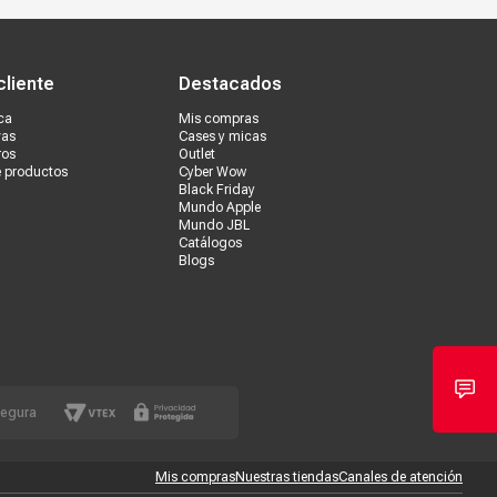
s tiendas
Ventas corporativas
cliente
Destacados
ca
Mis compras
vas
Cases y micas
ros
Outlet
e productos
Cyber Wow
Black Friday
Mundo Apple
Mundo JBL
Catálogos
Blogs
segura
Mis compras
Nuestras tiendas
Canales de atención