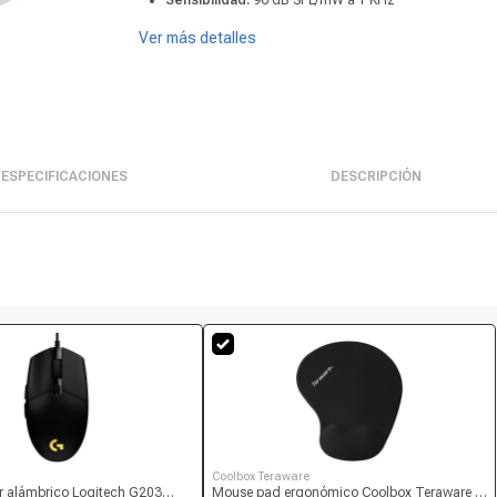
Sensibilidad:
96 dB SPL/mW a 1 KHz
Ver más detalles
ESPECIFICACIONES
DESCRIPCIÓN
Coolbox Teraware
 alámbrico Logitech G203
Mouse pad ergonómico Coolbox Teraware S,