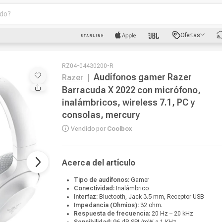
o?
scados
Ofertas
luetooth
RZ04-04430200-R
Audífonos gamer Razer
Razer
|
Barracuda X 2022 con micrófono,
inalámbricos, wireless 7.1, PC y
consolas, mercury
Vendido por
Coolbox
dad
Acerca del artículo
oth
Tipo de audífonos:
Gamer
Conectividad:
Inalámbrico
Interfaz:
Bluetooth, Jack 3.5 mm, Receptor USB
puto
Impedancia (Ohmios):
32 ohm.
Respuesta de frecuencia:
20 Hz – 20 kHz