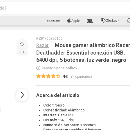
o?
scados
Ofertas
luetooth
RZ01-03850100
Mouse gamer alámbrico Raze
Razer
|
Deathadder Essential conexión USB,
6400 dpi, 5 botones, luz verde, negro
dad
Vendido por
Coolbox
4
/
1
opiniones
Acerca del artículo
oth
Color:
Negro
puto
Conectividad:
Alámbrico
Interfaz:
Cable USB
DPI máx.:
6400 dpi
Número de botones:
8 botones