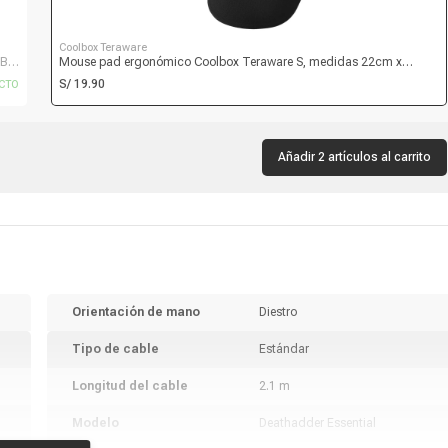
Coolbox Teraware
B,
Mouse pad ergonómico Coolbox Teraware S, medidas 22cm x
19cm, con soporte de muñeca, color negro
S/ 19.90
CTO
Añadir 2 artículos al carrito
Orientación de mano
Diestro
Tipo de cable
Estándar
Longitud del cable
2.1 m
Modelo
Deathadder Essential