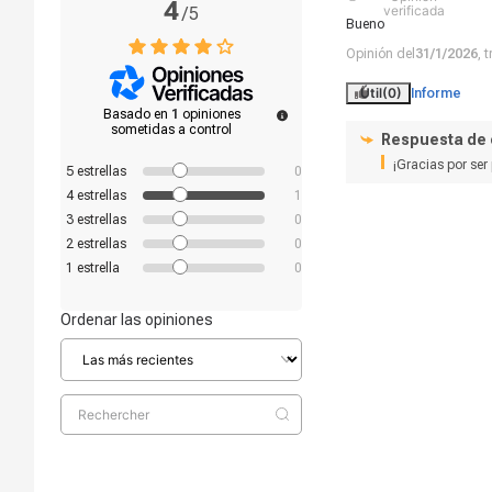
4
verificada
/
5
Bueno
Opinión del
31/1/2026
, 
Útil
(0)
Informe
Basado en
1
opiniones
sometidas a control
Respuesta de
¡Gracias por ser
5
estrellas
0
4
estrellas
1
3
estrellas
0
2
estrellas
0
1
estrella
0
Ordenar las opiniones