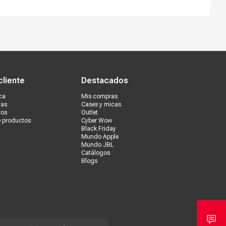
s tiendas
Ventas corporativas
cliente
Destacados
ca
Mis compras
vas
Cases y micas
ros
Outlet
e productos
Cyber Wow
Black Friday
Mundo Apple
Mundo JBL
Catálogos
Blogs