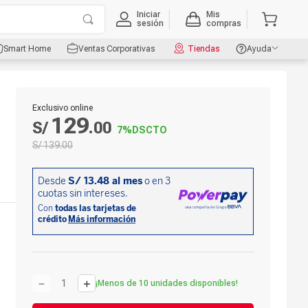
Iniciar
Mis
sesión
compras
Smart Home
Ventas Corporativas
Tiendas
Ayuda
r
Exclusivo online
129
S/
.
00
7%
DSCTO
S/
139
.
00
－
＋
¡Menos de 10 unidades disponibles!