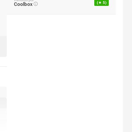
Vendido por
(★
5
)
Coolbox