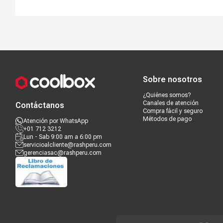
Compra segura
Términos y c
Sobre nosotros
¿Quiénes somos?
Canales de atención
Contáctanos
Compra fácil y seguro
Métodos de pago
Atención por WhatsApp
+01 712 3212
Lun - Sab 9:00 am a 6:00 pm
servicioalcliente@rashperu.com
gerenciasac@rashperu.com