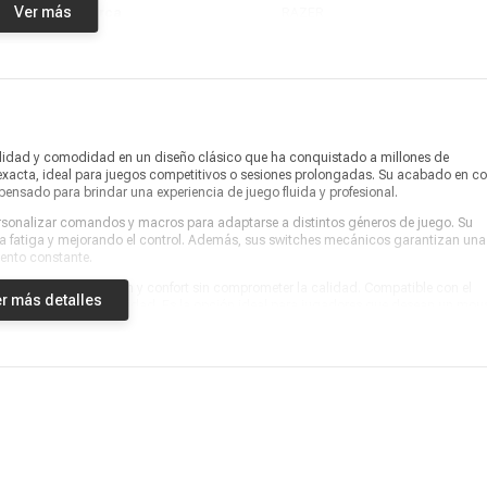
Ver más
Marca
RAZER
Producto digital
No
Vendido por
Coolbox
lidad y comodidad en un diseño clásico que ha conquistado a millones de
 exacta, ideal para juegos competitivos o sesiones prolongadas. Su acabado en co
, pensado para brindar una experiencia de juego fluida y profesional.
rsonalizar comandos y macros para adaptarse a distintos géneros de juego. Su
la fatiga y mejorando el control. Además, sus switches mecánicos garantizan una
iento constante.
 que buscan precisión y confort sin comprometer la calidad. Compatible con el
r más detalles
nfiguraciones con facilidad. Es la opción ideal para jugadores que desean un mou