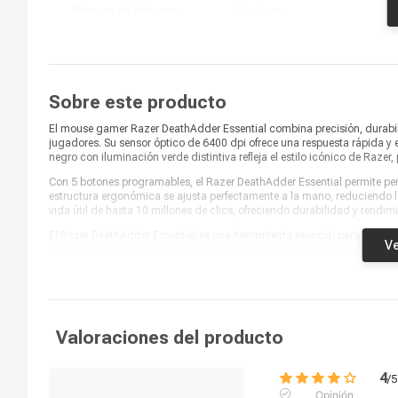
Número de botones
8 botones
Botones programables
5 botones
Iluminación
Sí (verde)
Sobre este producto
El mouse gamer Razer DeathAdder Essential combina precisión, durabi
jugadores. Su sensor óptico de 6400 dpi ofrece una respuesta rápida y
negro con iluminación verde distintiva refleja el estilo icónico de Razer
Con 5 botones programables, el Razer DeathAdder Essential permite pe
estructura ergonómica se ajusta perfectamente a la mano, reduciendo 
vida útil de hasta 10 millones de clics, ofreciendo durabilidad y rendim
El Razer DeathAdder Essential es una herramienta esencial para gamers
Ve
software Razer Synapse, permite ajustar sensibilidad, iluminación y co
confiable, potente y con el ADN competitivo de Razer.
Valoraciones del producto
4
/
5
Opinión