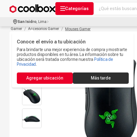
¿Qué estás buscand
Categorías
Términos más bu
San Isidro
,
Lima
Audífonos Con B
Gamer
Accesorios Gamer
Mouses Gamer
1
.
Celulares
Conoce el envío a tu ubicación
2
.
Para brindarte una mejor experiencia de compra y mostrarte
Ipad
3
.
productos disponibles en tu área. La información sobre tu
ubicación será tratada conforme nuestra
Política de
Iphone 17
Privacidad
.
4
.
Camaras Seguri
5
.
Agregar ubicación
Más tarde
Ps5
6
.
Microfono
7
.
Parlantes Blueto
8
.
Accesorios Com
9
.
Smartwach
10
.