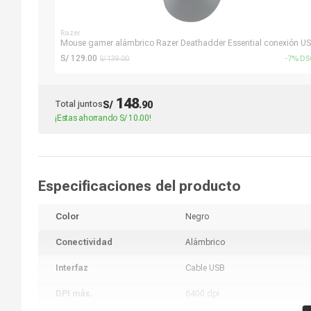
Razer
Mouse gamer alámbrico Razer Deathadder Essential conexión US
6400 dpi, 5 botones, luz verde, negro
S/ 129.00
S/ 139.00
-7% DS
148
Total juntos
S/
.
90
¡Estas ahorrando
S/ 10.00
!
Especificaciones del producto
Color
Negro
Conectividad
Alámbrico
Interfaz
Cable USB
DPI máx.
6400 dpi