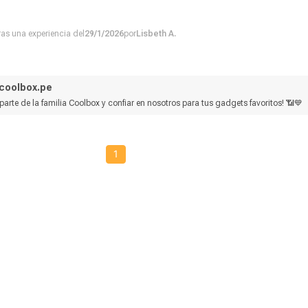
tras una experiencia del
29/1/2026
por
Lisbeth A.
coolbox.pe
 parte de la familia Coolbox y confiar en nosotros para tus gadgets favoritos! 📶💙
1