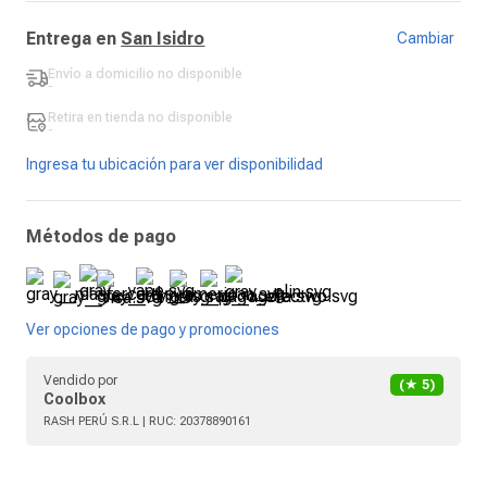
Entrega en
San Isidro
Cambiar
Envío a domicilio
no disponible
-
Retira en tienda
no disponible
-
Ingresa tu ubicación para ver disponibilidad
Métodos de pago
Ver opciones de pago y promociones
Vendido por
(★
5
)
Coolbox
RASH PERÚ S.R.L
| RUC:
20378890161