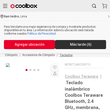
San Isidro
,
Lima
Para brindarte una mejor experiencia de compra y mostrarte productos
disponibles en tu área. La información sobre tu ubicación será tratada
conforme nuestra
Política de Privacidad
.
Agregar ubicación
Más tarde
(5)
Cómputo
Accesorios de Cómputo
Teclados
KEYBT24GCORTO
Coolbox Teraware
|
Teclado
inalámbrico
Coolbox Teraware
Bluetooth, 2.4
GHz, membrana,